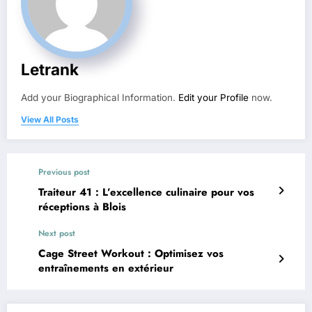
Letrank
Add your Biographical Information.
Edit your Profile
now.
View All Posts
Previous post
Traiteur 41 : L’excellence culinaire pour vos
réceptions à Blois
Next post
Cage Street Workout : Optimisez vos
entraînements en extérieur