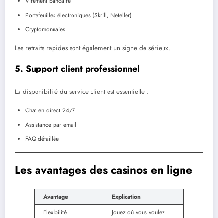
Virement bancaire
Portefeuilles électroniques (Skrill, Neteller)
Cryptomonnaies
Les retraits rapides sont également un signe de sérieux.
5. Support client professionnel
La disponibilité du service client est essentielle :
Chat en direct 24/7
Assistance par email
FAQ détaillée
Les avantages des casinos en ligne
Avantage
Explication
Flexibilité
Jouez où vous voulez