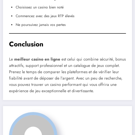
Choisissez un casino bien noté
Commencez avec des jeux RTP élevés
Ne poursuivez jamais vos pertes
Conclusion
Le
meilleur casino en ligne
est celui qui combine sécurité, bonus
attractifs, support professionnel et un catalogue de jeux complet.
Prenez le temps de comparer les plateformes et de vérifier leur
fiabilité avant de déposer de l’argent. Avec un peu de recherche,
vous pouvez trouver un casino performant qui vous offrira une
expérience de jeu exceptionnelle et divertissante.