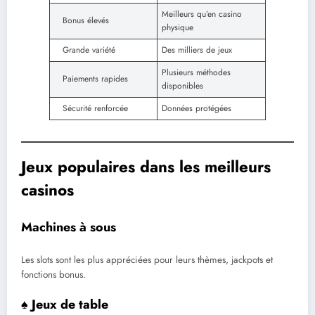
Meilleurs qu’en casino
Bonus élevés
physique
Grande variété
Des milliers de jeux
Plusieurs méthodes
Paiements rapides
disponibles
Sécurité renforcée
Données protégées
Jeux populaires dans les meilleurs
casinos
Machines à sous
Les slots sont les plus appréciées pour leurs thèmes, jackpots et
fonctions bonus.
♠ Jeux de table