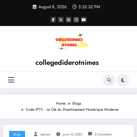
Skip
August 8, 2026
3:32:33 PM
to
content
collegediderotnimes
Home
Blogs
Code IPTV : La Clé du Divertissement Numérique Moderne
Blogs
Letrank
June 12, 2025
0 Comments