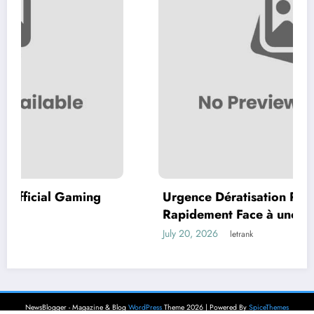
ng
Urgence Dératisation Paris : Comment Ag
Rapidement Face à une Infestation de
Rongeurs
July 20, 2026
letrank
NewsBlogger - Magazine & Blog
WordPress
Theme 2026 | Powered By
SpiceThemes