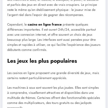
et parfois des jeux en direct avec de vrais croupiers. Le principe
reste le même qu’en établissement physique : le joueur mise de
l’argent réel dans l’espoir de gagner des récompenses.
Cependant, le
casino en ligne france
présente quelques
différences importantes. Il est ouvert 24h/24, accessible partout
avec une connexion internet, et offre souvent un choix de jeux
beaucoup plus large. Les interfaces sont aussi pensées pour être
simples et rapides à utiliser, ce qui facilite l’expérience des joueurs
débutants comme confirmés.
Les jeux les plus populaires
Les casinos en ligne proposent une grande diversité de jeux, mais
certains restent particulièrement appréciés.
Les machines à sous sont souvent les plus jouées. Elles sont simples
à comprendre, visuellement attractives et disponibles dans une
multitude de thèmes. Certaines offrent des fonctionnalités spéciales
comme des multiplicateurs, des tours gratuits ou des jackpots
progressifs.