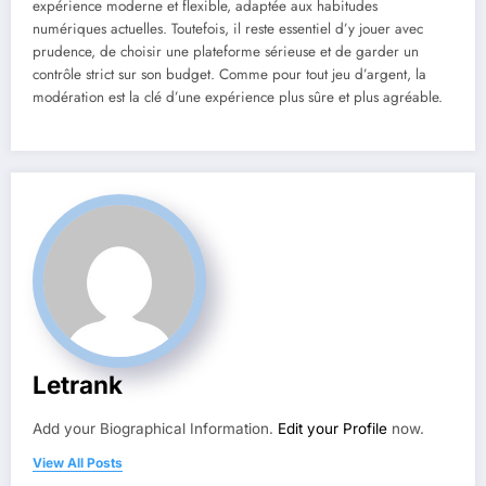
expérience moderne et flexible, adaptée aux habitudes
numériques actuelles. Toutefois, il reste essentiel d’y jouer avec
prudence, de choisir une plateforme sérieuse et de garder un
contrôle strict sur son budget. Comme pour tout jeu d’argent, la
modération est la clé d’une expérience plus sûre et plus agréable.
Letrank
Add your Biographical Information.
Edit your Profile
now.
View All Posts