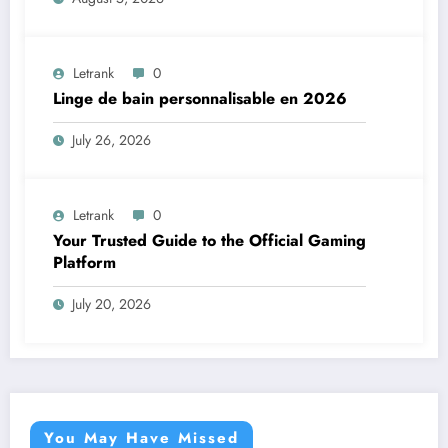
Letrank
0
Linge de bain personnalisable en 2026
July 26, 2026
Letrank
0
Your Trusted Guide to the Official Gaming
Platform
July 20, 2026
You May Have Missed