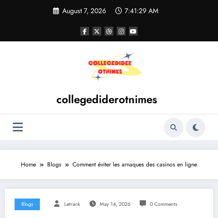
Skip
August 7, 2026
7:41:29 AM
to
content
collegediderotnimes
Home
Blogs
Comment éviter les arnaques des casinos en ligne
Blogs
Letrank
May 14, 2026
0 Comments