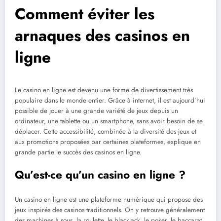
Comment éviter les
arnaques des casinos en
ligne
Le casino en ligne est devenu une forme de divertissement très
populaire dans le monde entier. Grâce à internet, il est aujourd’hui
possible de jouer à une grande variété de jeux depuis un
ordinateur, une tablette ou un smartphone, sans avoir besoin de se
déplacer. Cette accessibilité, combinée à la diversité des jeux et
aux promotions proposées par certaines plateformes, explique en
grande partie le succès des casinos en ligne.
Qu’est-ce qu’un casino en ligne ?
Un casino en ligne est une plateforme numérique qui propose des
jeux inspirés des casinos traditionnels. On y retrouve généralement
des machines à sous, la roulette, le blackjack, le poker, le baccarat