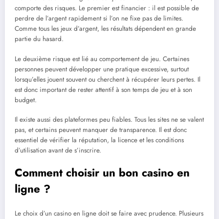
comporte des risques. Le premier est financier : il est possible de
perdre de l’argent rapidement si l’on ne fixe pas de limites.
Comme tous les jeux d’argent, les résultats dépendent en grande
partie du hasard.
Le deuxième risque est lié au comportement de jeu. Certaines
personnes peuvent développer une pratique excessive, surtout
lorsqu’elles jouent souvent ou cherchent à récupérer leurs pertes. Il
est donc important de rester attentif à son temps de jeu et à son
budget.
Il existe aussi des plateformes peu fiables. Tous les sites ne se valent
pas, et certains peuvent manquer de transparence. Il est donc
essentiel de vérifier la réputation, la licence et les conditions
d’utilisation avant de s’inscrire.
Comment choisir un bon casino en
ligne ?
Le choix d’un casino en ligne doit se faire avec prudence. Plusieurs