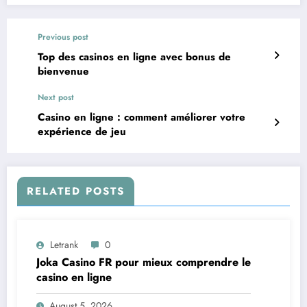
Previous post
Top des casinos en ligne avec bonus de
bienvenue
Next post
Casino en ligne : comment améliorer votre
expérience de jeu
RELATED POSTS
Letrank
0
Joka Casino FR pour mieux comprendre le
casino en ligne
August 5, 2026