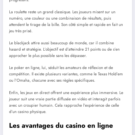
La roulette reste un grand classique. Les joueurs misent sur un
numéro, une couleur ou une combinaison de résultats, puis
attendent le tirage de la bille. Son côté simple et rapide en fait un
jeu très prisé.
Le blackjack attire aussi beaucoup de monde, car il combine
hasard et stratégie. L’objectif est d’atteindre 21 points ou de s’en
approcher le plus possible sans les dépasser.
Le poker en ligne, lui, séduit les amateurs de réflexion et de
compétition. Il existe plusieurs variantes, comme le Texas Hold’em
ou l’Omaha, chacune avec ses règles spécifiques.
Enfin, les jeux en direct offrent une expérience plus immersive. Le
joueur suit une vraie partie diffusée en vidéo et interagit parfois
avec un croupier humain. Cela rapproche l’expérience de celle
d’un casino physique.
Les avantages du casino en ligne