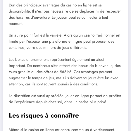
L’un des principaux avantages du casino en ligne est sa
disponibilité. Il n’est pas nécessaire de se déplacer ni de respecter
des horaires d’ouverture. Le joueur peut se connecter à tout
moment.
Un autre point fort est la variété. Alors qu’un casino traditionnel est
limité par l’espace, une plateforme en ligne peut proposer des
centaines, voire des milliers de jeux différents.
Les bonus et promotions représentent également un atout
important. De nombreux sites offrent des bonus de bienvenue, des
tours gratuits ou des offres de fidélité. Ces avantages peuvent
augmenter le temps de jeu, mais ils doivent toujours être lus avec
attention, car ils sont souvent soumis à des conditions.
La discrétion est aussi appréciée. Jouer en ligne permet de profiter
de l’expérience depuis chez soi, dans un cadre plus privé.
Les risques à connaître
Même si le casino en ligne est conçu comme un divertissement, il