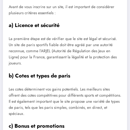
Avant de vous inscrire sur un site, il est important de considérer
plusieurs critères essentiels :
a) Licence et sécurité
La première étape est de vérifier que le site est légal et sécurisé.
Un site de paris sportifs fiable doit être agréé par une autorité
reconnue, comme l’ARJEL (Autorité de Régulation des Jeux en
Ligne) pour la France, garantissant la légalité et la protection des
joueurs.
b) Cotes et types de paris
Les cotes déterminent vos gains potentiels. Les meilleurs sites
offrent des cotes compétitives pour différents sports et compétitions.
Il est également important que le site propose une variété de types
de paris, tels que les paris simples, combinés, en direct, et
spéciaux.
c) Bonus et promotions