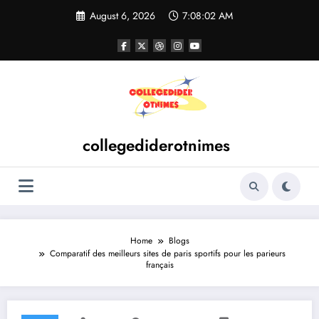
Skip
August 6, 2026
7:08:02 AM
to
content
collegediderotnimes
Home
Blogs
Comparatif des meilleurs sites de paris sportifs pour les parieurs
français