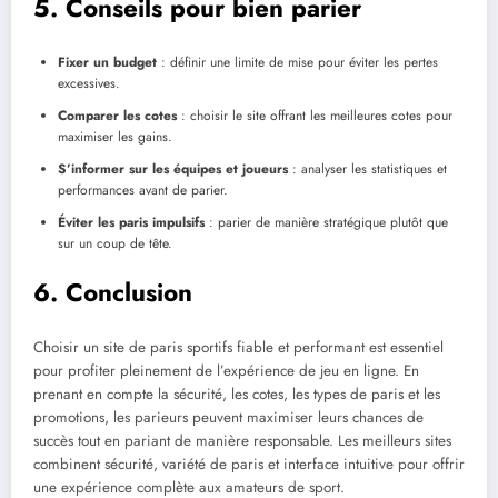
5. Conseils pour bien parier
Fixer un budget
: définir une limite de mise pour éviter les pertes
excessives.
Comparer les cotes
: choisir le site offrant les meilleures cotes pour
maximiser les gains.
S’informer sur les équipes et joueurs
: analyser les statistiques et
performances avant de parier.
Éviter les paris impulsifs
: parier de manière stratégique plutôt que
sur un coup de tête.
6. Conclusion
Choisir un site de paris sportifs fiable et performant est essentiel
pour profiter pleinement de l’expérience de jeu en ligne. En
prenant en compte la sécurité, les cotes, les types de paris et les
promotions, les parieurs peuvent maximiser leurs chances de
succès tout en pariant de manière responsable. Les meilleurs sites
combinent sécurité, variété de paris et interface intuitive pour offrir
une expérience complète aux amateurs de sport.