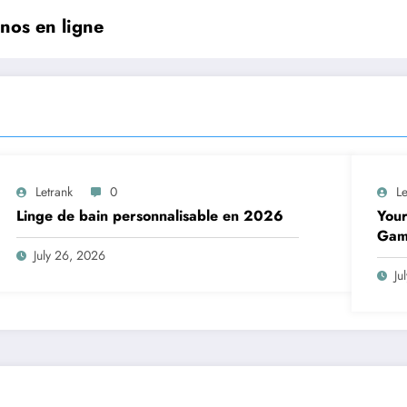
inos en ligne
Letrank
0
Le
Linge de bain personnalisable en 2026
Your
Gam
July 26, 2026
Ju