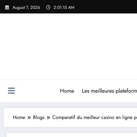
Skip
August 7, 2026
2:01:16 AM
to
content
Home
Les meilleures platefor
Home
Blogs
Comparatif du meilleur casino en ligne p