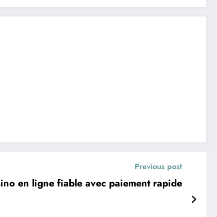
Previous post
sino en ligne fiable avec paiement rapide