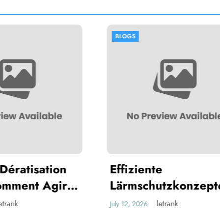
LOGS
BLOGS
ffiziente
Housse de 
ärmschutzkonzepte
240×220 : c
ür große
pour bien la
letrank
letrank
y 12, 2026
July 12, 2026
ußenbereiche
2026