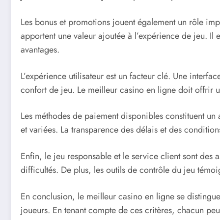
Les bonus et promotions jouent également un rôle impor
apportent une valeur ajoutée à l’expérience de jeu. Il
avantages.
L’expérience utilisateur est un facteur clé. Une interf
confort de jeu. Le meilleur casino en ligne doit offrir
Les méthodes de paiement disponibles constituent un au
et variées. La transparence des délais et des conditio
Enfin, le jeu responsable et le service client sont des
difficultés. De plus, les outils de contrôle du jeu té
En conclusion, le meilleur casino en ligne se distingue
joueurs. En tenant compte de ces critères, chacun peut