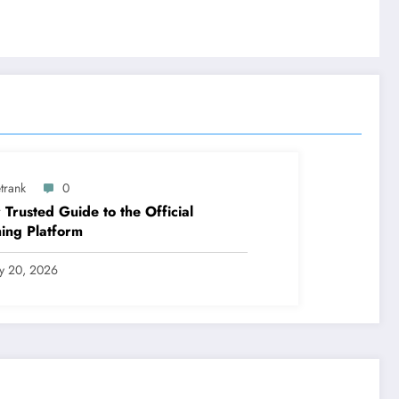
trank
0
 Trusted Guide to the Official
ing Platform
ly 20, 2026