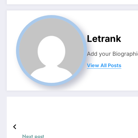
Letrank
Add your Biographi
View All Posts
Next post