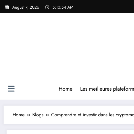
Skip
August 7, 2026
5:10:55 AM
to
content
Home
Les meilleures platefor
Home
Blogs
Comprendre et investir dans les cryptom