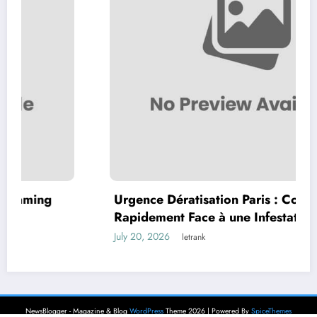
Urgence Dératisation Paris : Comment Agir
Rapidement Face à une Infestation de
Rongeurs
July 20, 2026
letrank
NewsBlogger - Magazine & Blog
WordPress
Theme 2026 | Powered By
SpiceThemes