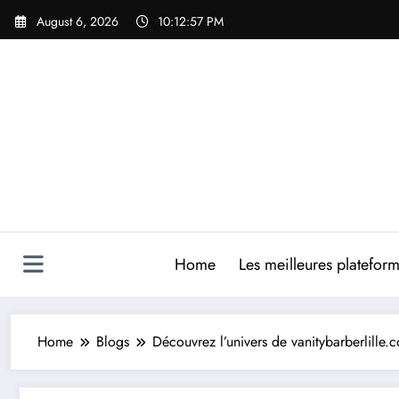
Skip
August 6, 2026
10:12:58 PM
to
content
Home
Les meilleures platefor
Home
Blogs
Découvrez l’univers de vanitybarberlille