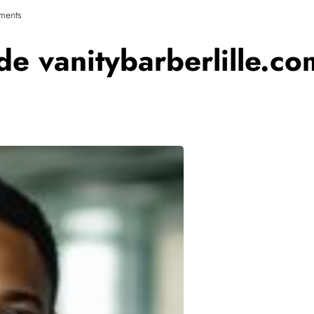
ments
de vanitybarberlille.co