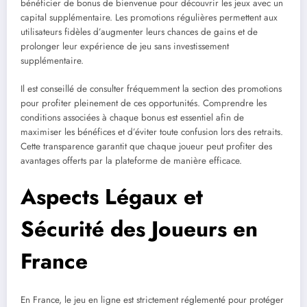
bénéficier de bonus de bienvenue pour découvrir les jeux avec un
capital supplémentaire. Les promotions régulières permettent aux
utilisateurs fidèles d’augmenter leurs chances de gains et de
prolonger leur expérience de jeu sans investissement
supplémentaire.
Il est conseillé de consulter fréquemment la section des promotions
pour profiter pleinement de ces opportunités. Comprendre les
conditions associées à chaque bonus est essentiel afin de
maximiser les bénéfices et d’éviter toute confusion lors des retraits.
Cette transparence garantit que chaque joueur peut profiter des
avantages offerts par la plateforme de manière efficace.
Aspects Légaux et
Sécurité des Joueurs en
France
En France, le jeu en ligne est strictement réglementé pour protéger