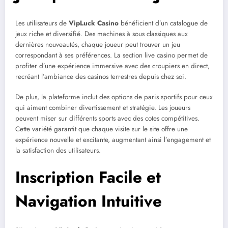
Les utilisateurs de
VipLuck Casino
bénéficient d’un catalogue de
jeux riche et diversifié. Des machines à sous classiques aux
dernières nouveautés, chaque joueur peut trouver un jeu
correspondant à ses préférences. La section live casino permet de
profiter d’une expérience immersive avec des croupiers en direct,
recréant l’ambiance des casinos terrestres depuis chez soi.
De plus, la plateforme inclut des options de paris sportifs pour ceux
qui aiment combiner divertissement et stratégie. Les joueurs
peuvent miser sur différents sports avec des cotes compétitives.
Cette variété garantit que chaque visite sur le site offre une
expérience nouvelle et excitante, augmentant ainsi l’engagement et
la satisfaction des utilisateurs.
Inscription Facile et
Navigation Intuitive