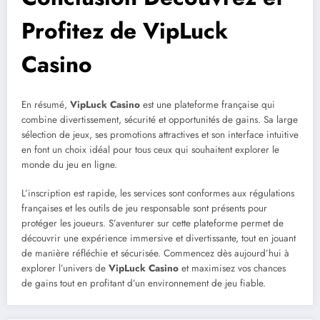
Profitez de VipLuck
Casino
En résumé,
VipLuck Casino
est une plateforme française qui
combine divertissement, sécurité et opportunités de gains. Sa large
sélection de jeux, ses promotions attractives et son interface intuitive
en font un choix idéal pour tous ceux qui souhaitent explorer le
monde du jeu en ligne.
L’inscription est rapide, les services sont conformes aux régulations
françaises et les outils de jeu responsable sont présents pour
protéger les joueurs. S’aventurer sur cette plateforme permet de
découvrir une expérience immersive et divertissante, tout en jouant
de manière réfléchie et sécurisée. Commencez dès aujourd’hui à
explorer l’univers de
VipLuck Casino
et maximisez vos chances
de gains tout en profitant d’un environnement de jeu fiable.