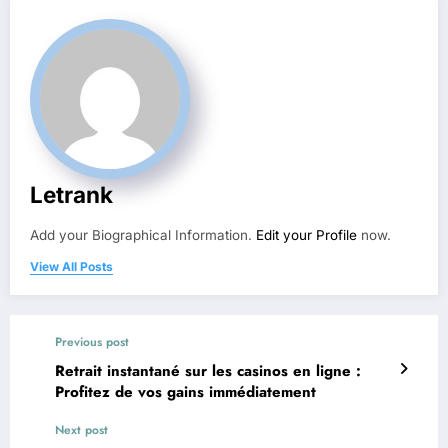
Letrank
Add your Biographical Information.
Edit your Profile
now.
View All Posts
Previous post
Retrait instantané sur les casinos en ligne :
Profitez de vos gains immédiatement
Next post