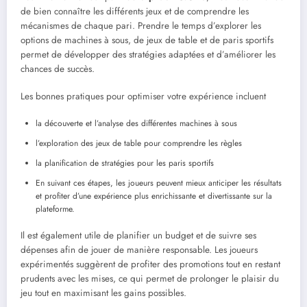
de bien connaître les différents jeux et de comprendre les
mécanismes de chaque pari. Prendre le temps d’explorer les
options de machines à sous, de jeux de table et de paris sportifs
permet de développer des stratégies adaptées et d’améliorer les
chances de succès.
Les bonnes pratiques pour optimiser votre expérience incluent
la découverte et l’analyse des différentes machines à sous
l’exploration des jeux de table pour comprendre les règles
la planification de stratégies pour les paris sportifs
En suivant ces étapes, les joueurs peuvent mieux anticiper les résultats
et profiter d’une expérience plus enrichissante et divertissante sur la
plateforme.
Il est également utile de planifier un budget et de suivre ses
dépenses afin de jouer de manière responsable. Les joueurs
expérimentés suggèrent de profiter des promotions tout en restant
prudents avec les mises, ce qui permet de prolonger le plaisir du
jeu tout en maximisant les gains possibles.