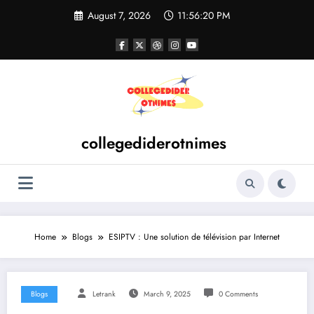
Skip
August 7, 2026
11:56:20 PM
to
content
collegediderotnimes
Home
Blogs
ESIPTV : Une solution de télévision par Internet
Blogs
Letrank
March 9, 2025
0 Comments