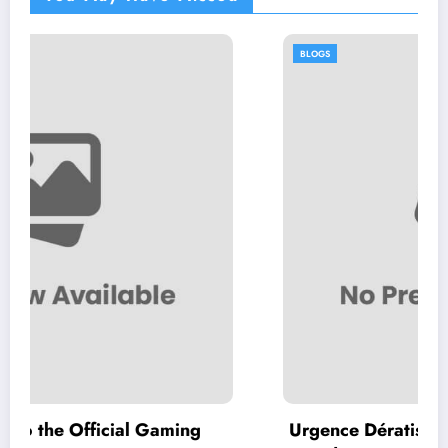
BLOGS
Gaming
Urgence Dératisation Paris : Commen