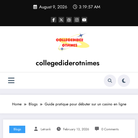
Skip
August 9, 2026
3:19:58 AM
to
content
collegediderotnimes
Home
Blogs
Guide pratique pour débuter sur un casino en ligne
Blogs
Letrank
February 13, 2026
0 Comments