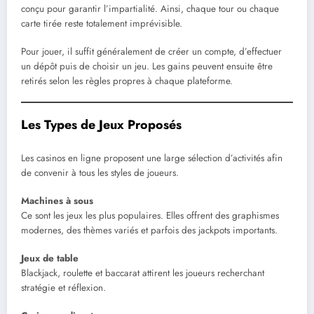
conçu pour garantir l’impartialité. Ainsi, chaque tour ou chaque
carte tirée reste totalement imprévisible.
Pour jouer, il suffit généralement de créer un compte, d’effectuer
un dépôt puis de choisir un jeu. Les gains peuvent ensuite être
retirés selon les règles propres à chaque plateforme.
Les Types de Jeux Proposés
Les casinos en ligne proposent une large sélection d’activités afin
de convenir à tous les styles de joueurs.
Machines à sous
Ce sont les jeux les plus populaires. Elles offrent des graphismes
modernes, des thèmes variés et parfois des jackpots importants.
Jeux de table
Blackjack, roulette et baccarat attirent les joueurs recherchant
stratégie et réflexion.