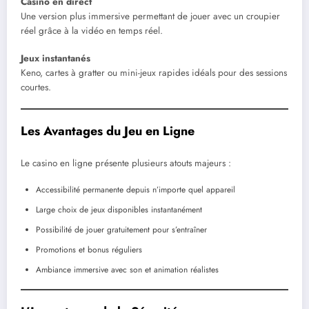
Casino en direct
Une version plus immersive permettant de jouer avec un croupier
réel grâce à la vidéo en temps réel.
Jeux instantanés
Keno, cartes à gratter ou mini-jeux rapides idéals pour des sessions
courtes.
Les Avantages du Jeu en Ligne
Le casino en ligne présente plusieurs atouts majeurs :
Accessibilité permanente depuis n’importe quel appareil
Large choix de jeux disponibles instantanément
Possibilité de jouer gratuitement pour s’entraîner
Promotions et bonus réguliers
Ambiance immersive avec son et animation réalistes