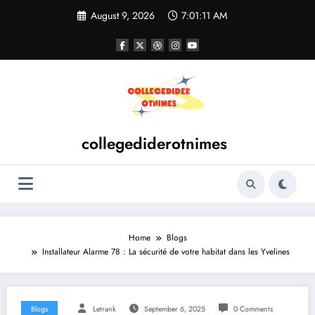
Skip
August 9, 2026
7:01:12 AM
to
content
collegediderotnimes
Home
Blogs
Installateur Alarme 78 : La sécurité de votre habitat dans les Yvelines
Blogs
Letrank
September 6, 2025
0 Comments