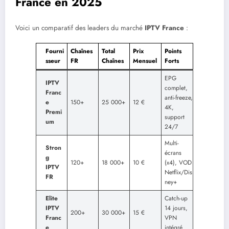
France en 2025
Voici un comparatif des leaders du marché
IPTV France
:
Fourni
Chaînes
Total
Prix
Points
sseur
FR
Chaînes
Mensuel
Forts
EPG
IPTV
complet,
Franc
anti-freeze,
e
150+
25 000+
12 €
4K,
Premi
support
um
24/7
Multi-
Stron
écrans
g
120+
18 000+
10 €
(x4), VOD
IPTV
Netflix/Dis
FR
ney+
Elite
Catch-up
IPTV
14 jours,
200+
30 000+
15 €
Franc
VPN
e
intégré