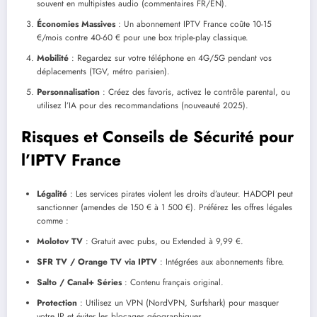
souvent en multipistes audio (commentaires FR/EN).
Économies Massives
: Un abonnement IPTV France coûte 10-15
€/mois contre 40-60 € pour une box triple-play classique.
Mobilité
: Regardez sur votre téléphone en 4G/5G pendant vos
déplacements (TGV, métro parisien).
Personnalisation
: Créez des favoris, activez le contrôle parental, ou
utilisez l’IA pour des recommandations (nouveauté 2025).
Risques et Conseils de Sécurité pour
l’IPTV France
Légalité
: Les services pirates violent les droits d’auteur. HADOPI peut
sanctionner (amendes de 150 € à 1 500 €). Préférez les offres légales
comme :
Molotov TV
: Gratuit avec pubs, ou Extended à 9,99 €.
SFR TV / Orange TV via IPTV
: Intégrées aux abonnements fibre.
Salto / Canal+ Séries
: Contenu français original.
Protection
: Utilisez un VPN (NordVPN, Surfshark) pour masquer
votre IP et éviter les blocages géographiques.