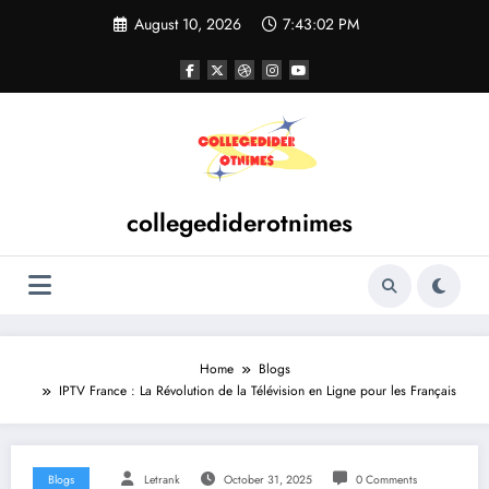
Skip
August 10, 2026
7:43:02 PM
to
content
collegediderotnimes
Home
Blogs
IPTV France : La Révolution de la Télévision en Ligne pour les Français
Blogs
Letrank
October 31, 2025
0 Comments