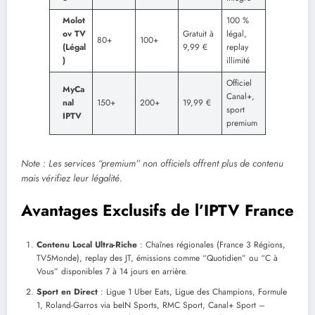
Molot
100 %
ov TV
Gratuit à
légal,
80+
100+
(Légal
9,99 €
replay
)
illimité
Officiel
MyCa
Canal+,
nal
150+
200+
19,99 €
sport
IPTV
premium
Note : Les services “premium” non officiels offrent plus de contenu
mais vérifiez leur légalité.
Avantages Exclusifs de l’IPTV France
Contenu Local Ultra-Riche
: Chaînes régionales (France 3 Régions,
TV5Monde), replay des JT, émissions comme “Quotidien” ou “C à
Vous” disponibles 7 à 14 jours en arrière.
Sport en Direct
: Ligue 1 Uber Eats, Ligue des Champions, Formule
1, Roland-Garros via beIN Sports, RMC Sport, Canal+ Sport –