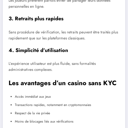
Les joueurs préfèrent parfois éviter de partager leurs données
personnelles en ligne.
3. Retraits plus rapides
Sans procédure de vérification, les retraits peuvent être traités plus
rapidement que sur les plateformes classiques.
4. Simplicité d’utilisation
L’expérience utilisateur est plus fluide, sans formalités
administratives complexes.
Les avantages d’un casino sans KYC
Accès immédiat aux jeux
Transactions rapides, notamment en cryptomonnaies
Respect de la vie privée
Moins de blocages liés aux vérifications