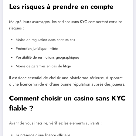
Les risques à prendre en compte
Malgré leurs avantages, les casinos sans KYC comportent certains
risques :
Moins de régulation dans certains cas
Protection juridique limitée
Possibilité de restrictions géographiques
Moins de garanties en cas de litige
Il est donc essentiel de choisir une plateforme sérieuse, disposant
d’une licence valide et d’une bonne réputation auprès des joueurs.
Comment choisir un casino sans KYC
fiable ?
Avant de vous inscrire, vérifiez les éléments suivants :
La présence d’une licence officielle