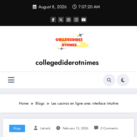
Skip
August 8, 2026
7:07:20 AM
to
content
collegediderotnimes
Home
Blogs
Les casinos en ligne avec interface intuitive
Blogs
Letrank
February 13, 2026
0 Comments