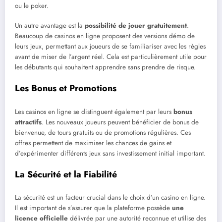
ou le poker.
Un autre avantage est la
possibilité de jouer gratuitement
.
Beaucoup de casinos en ligne proposent des versions démo de
leurs jeux, permettant aux joueurs de se familiariser avec les règles
avant de miser de l’argent réel. Cela est particulièrement utile pour
les débutants qui souhaitent apprendre sans prendre de risque.
Les Bonus et Promotions
Les casinos en ligne se distinguent également par leurs
bonus
attractifs
. Les nouveaux joueurs peuvent bénéficier de bonus de
bienvenue, de tours gratuits ou de promotions régulières. Ces
offres permettent de maximiser les chances de gains et
d’expérimenter différents jeux sans investissement initial important.
La Sécurité et la Fiabilité
La sécurité est un facteur crucial dans le choix d’un casino en ligne.
Il est important de s’assurer que la plateforme possède
une
licence officielle
délivrée par une autorité reconnue et utilise des