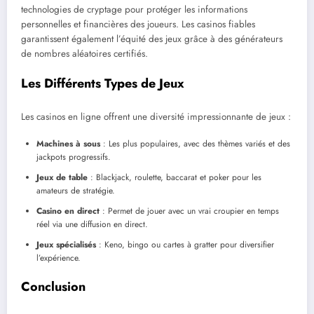
technologies de cryptage pour protéger les informations
personnelles et financières des joueurs. Les casinos fiables
garantissent également l’équité des jeux grâce à des générateurs
de nombres aléatoires certifiés.
Les Différents Types de Jeux
Les casinos en ligne offrent une diversité impressionnante de jeux :
Machines à sous
: Les plus populaires, avec des thèmes variés et des
jackpots progressifs.
Jeux de table
: Blackjack, roulette, baccarat et poker pour les
amateurs de stratégie.
Casino en direct
: Permet de jouer avec un vrai croupier en temps
réel via une diffusion en direct.
Jeux spécialisés
: Keno, bingo ou cartes à gratter pour diversifier
l’expérience.
Conclusion