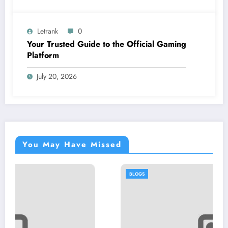
Letrank
0
Your Trusted Guide to the Official Gaming
Platform
July 20, 2026
You May Have Missed
BLOGS