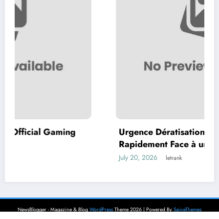
ming
Urgence Dératisation Paris : Comment 
Rapidement Face à une Infestation de
Rongeurs
July 20, 2026
letrank
NewsBlogger - Magazine & Blog
WordPress
Theme 2026 | Powered By
SpiceThemes