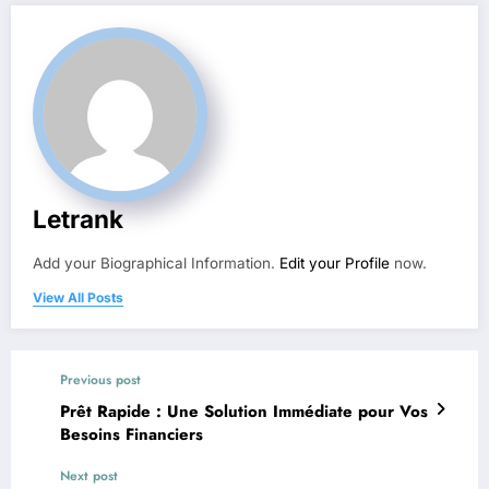
Letrank
Add your Biographical Information.
Edit your Profile
now.
View All Posts
Previous post
Prêt Rapide : Une Solution Immédiate pour Vos
Besoins Financiers
Next post