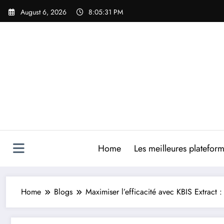
Skip
August 6, 2026
8:05:32 PM
to
content
Home
Les meilleures platefor
Home
Blogs
Maximiser l’efficacité avec KBIS Extract :