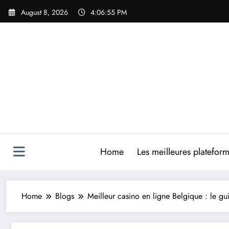
Skip
August 8, 2026
4:06:56 PM
to
content
Home
Les meilleures platefor
Home
Blogs
Meilleur casino en ligne Belgique : le 