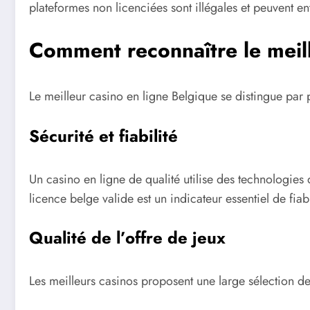
plateformes non licenciées sont illégales et peuvent e
Comment reconnaître le meill
Le meilleur casino en ligne Belgique se distingue par pl
Sécurité et fiabilité
Un casino en ligne de qualité utilise des technologies
licence belge valide est un indicateur essentiel de fiabi
Qualité de l’offre de jeux
Les meilleurs casinos proposent une large sélection de 