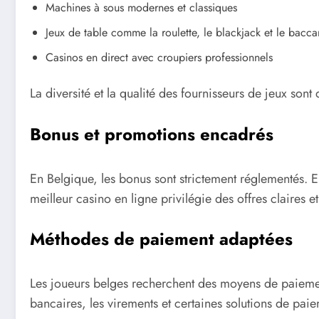
Machines à sous modernes et classiques
Jeux de table comme la roulette, le blackjack et le bacca
Casinos en direct avec croupiers professionnels
La diversité et la qualité des fournisseurs de jeux son
Bonus et promotions encadrés
En Belgique, les bonus sont strictement réglementés. 
meilleur casino en ligne privilégie des offres claires et
Méthodes de paiement adaptées
Les joueurs belges recherchent des moyens de paiement
bancaires, les virements et certaines solutions de pai