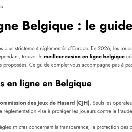
ts
igne Belgique : le gui
es plus strictement réglementés d’Europe. En 2026, les joue
ependant, trouver le
meilleur casino en ligne belgique
néc
alités proposées. Ce guide complet vous accompagne pas à pas
s en ligne en Belgique
ommission des Jeux de Hasard (CJH)
. Seuls les opérate
 réglementation vise à protéger les joueurs contre la fraude, 
ègles strictes concernant la transparence, la protection des 