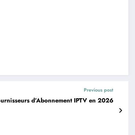
Previous post
Fournisseurs d’Abonnement IPTV en 2026