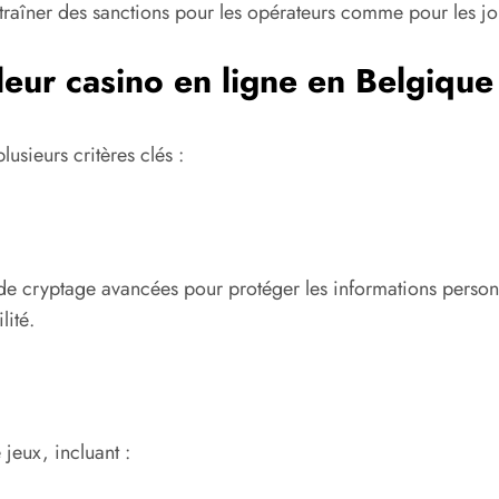
ntraîner des sanctions pour les opérateurs comme pour les jo
eur casino en ligne en Belgique
usieurs critères clés :
 de cryptage avancées pour protéger les informations person
lité.
jeux, incluant :