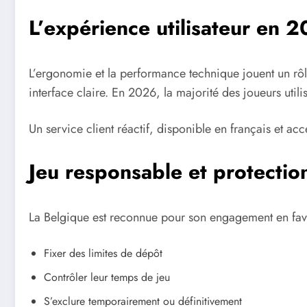
L’expérience utilisateur en 
L’ergonomie et la performance technique jouent un rôle
interface claire. En 2026, la majorité des joueurs util
Un service client réactif, disponible en français et ac
Jeu responsable et protectio
La Belgique est reconnue pour son engagement en faveu
Fixer des limites de dépôt
Contrôler leur temps de jeu
S’exclure temporairement ou définitivement