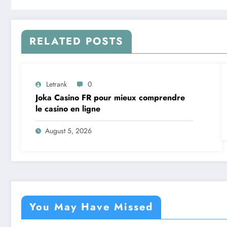
RELATED POSTS
Letrank
0
Joka Casino FR pour mieux comprendre
le casino en ligne
August 5, 2026
You May Have Missed