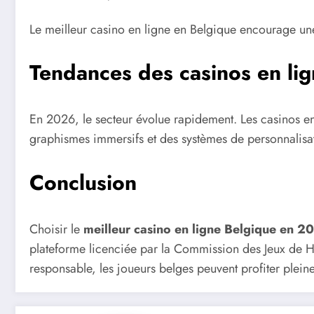
Le meilleur casino en ligne en Belgique encourage une
Tendances des casinos en li
En 2026, le secteur évolue rapidement. Les casinos en
graphismes immersifs et des systèmes de personnalisati
Conclusion
Choisir le
meilleur casino en ligne Belgique en 2
plateforme licenciée par la Commission des Jeux de H
responsable, les joueurs belges peuvent profiter plein