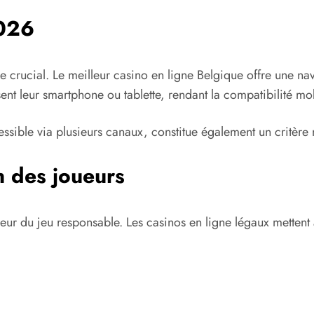
2026
 crucial. Le meilleur casino en ligne Belgique offre une nav
isent leur smartphone ou tablette, rendant la compatibilité mo
cessible via plusieurs canaux, constitue également un critère
n des joueurs
r du jeu responsable. Les casinos en ligne légaux mettent à