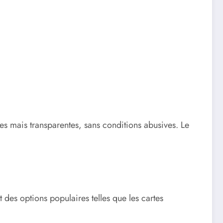
es mais transparentes, sans conditions abusives. Le
des options populaires telles que les cartes