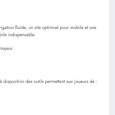
igation fluide, un site optimisé pour mobile et une
bile indispensable.
 majeur.
 disposition des outils permettant aux joueurs de :