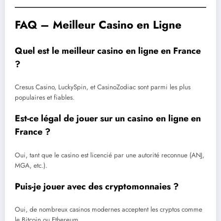
FAQ – Meilleur Casino en Ligne
Quel est le meilleur casino en ligne en France
?
Cresus Casino, LuckySpin, et CasinoZodiac sont parmi les plus
populaires et fiables.
Est-ce légal de jouer sur un casino en ligne en
France ?
Oui, tant que le casino est licencié par une autorité reconnue (ANJ,
MGA, etc.).
Puis-je jouer avec des cryptomonnaies ?
Oui, de nombreux casinos modernes acceptent les cryptos comme
le Bitcoin ou Ethereum.