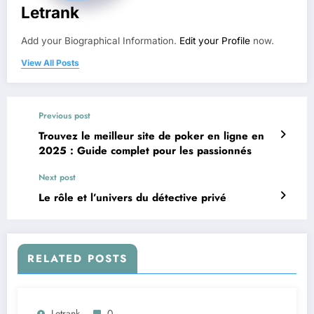
Letrank
Add your Biographical Information.
Edit your Profile
now.
View All Posts
Previous post
Trouvez le meilleur site de poker en ligne en
2025 : Guide complet pour les passionnés
Next post
Le rôle et l’univers du détective privé
RELATED POSTS
Letrank
0