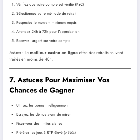
Vérifiez que votre compte est vérifié (KYC)
Sélectionnez votre méthode de retrait
Respectez le montant minimum requis
Attendez 24h à 72h pour l’approbation
Recevez l’argent sur votre compte
Astuce : Le
meilleur casino en ligne
offre des retraits souvent
traités en moins de 48h.
7. Astuces Pour Maximiser Vos
Chances de Gagner
Utilisez les bonus intelligemment
Essayez les démos avant de miser
Fixez-vous des limites claires
Préférez les jeux à RTP élevé (>96%)