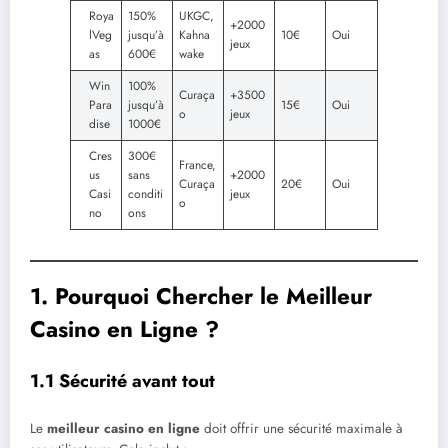
Roya
150%
UKGC,
+2000
lVeg
jusqu’à
Kahna
10€
Oui
jeux
as
600€
wake
Win
100%
Curaça
+3500
Para
jusqu’à
15€
Oui
o
jeux
dise
1000€
Cres
300€
France,
us
sans
+2000
Curaça
20€
Oui
Casi
conditi
jeux
o
no
ons
1. Pourquoi Chercher le Meilleur
Casino en Ligne ?
1.1 Sécurité avant tout
Le
meilleur casino en ligne
doit offrir une sécurité maximale à