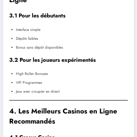
3.1 Pour les débutants
Interface simple
Dépôts faibles
Bonus sans dépôt disponibles
3.2 Pour les joueurs expérimentés
High Roller Bonuses
VIP Programmes
Jeux avec croupier en direct
4. Les Meilleurs Casinos en Ligne
Recommandés