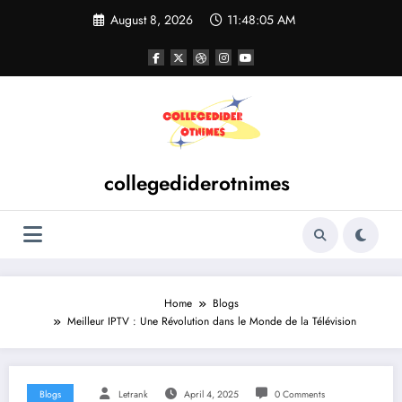
Skip
August 8, 2026
11:48:05 AM
to
content
collegediderotnimes
Home
Blogs
Meilleur IPTV : Une Révolution dans le Monde de la Télévision
Blogs
Letrank
April 4, 2025
0 Comments