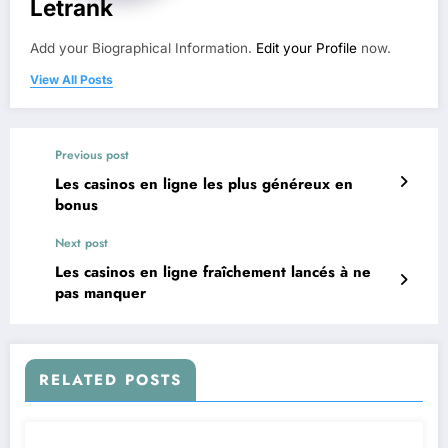
Letrank
Add your Biographical Information.
Edit your Profile
now.
View All Posts
Previous post
Les casinos en ligne les plus généreux en
bonus
Next post
Les casinos en ligne fraîchement lancés à ne
pas manquer
RELATED POSTS