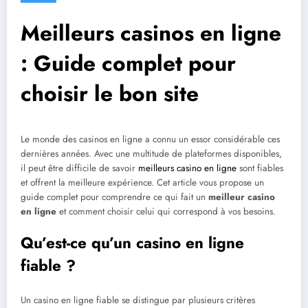
Meilleurs casinos en ligne
: Guide complet pour
choisir le bon site
Le monde des casinos en ligne a connu un essor considérable ces
dernières années. Avec une multitude de plateformes disponibles,
il peut être difficile de savoir
meilleurs casino en ligne
sont fiables
et offrent la meilleure expérience. Cet article vous propose un
guide complet pour comprendre ce qui fait un
meilleur casino
en ligne
et comment choisir celui qui correspond à vos besoins.
Qu’est-ce qu’un casino en ligne
fiable ?
Un casino en ligne fiable se distingue par plusieurs critères