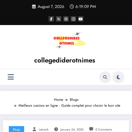
Skip
August 7, 2026
6:19:10 PM
to
content
collegediderotnimes
Home
Blogs
Meilleurs casinos en ligne : Guide complet pour choisir le bon site
Blogs
Letrank
January 24, 2026
0 Comments