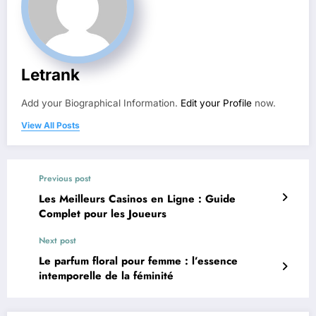
Letrank
Add your Biographical Information.
Edit your Profile
now.
View All Posts
Previous post
Les Meilleurs Casinos en Ligne : Guide
Complet pour les Joueurs
Next post
Le parfum floral pour femme : l’essence
intemporelle de la féminité