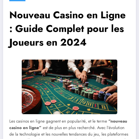
Nouveau Casino en Ligne
: Guide Complet pour les
Joueurs en 2024
Les casinos en ligne gagnent en popularité, et le terme
“nouveau
casino en ligne”
est de plus en plus recherché. Avec l’évolution
de la technologie et les nouvelles tendances du jeu, les plateformes