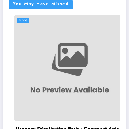
You May Have Missed
BLOGS
Urgence Dératisation Paris : Comment Agir