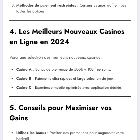
Méthodes de paiement restreintes
: Certains casinos n’offrent pas
toutes les options.
4. Les Meilleurs Nouveaux Casinos
en Ligne en 2024
Voici une sélection des meilleurs nouveaux casinos :
Casino A
: Bonus de bienvenue de 500€ + 100 free spins.
Casino B
: Paiements ultra-rapides et large sélection de jeux.
Casino C
: Expérience mobile optimisée avec application dédiée.
5. Conseils pour Maximiser vos
Gains
Utilisez les bonus
: Profitez des promotions pour augmenter votre
bankroll.