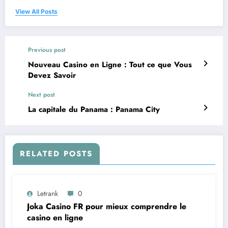
View All Posts
Previous post
Nouveau Casino en Ligne : Tout ce que Vous
Devez Savoir
Next post
La capitale du Panama : Panama City
RELATED POSTS
Letrank
0
Joka Casino FR pour mieux comprendre le
casino en ligne