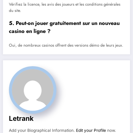
Vérifiez la licence, les avis des joueurs et les conditions générales
du site.
5. Peut-on jouer gratuitement sur un nouveau
casino en ligne ?
Oui, de nombreux casinos offrent des versions démo de leurs jeux.
Letrank
Add your Biographical Information.
Edit your Profile
now.