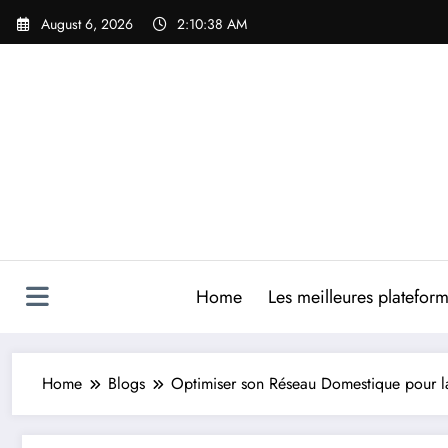
Skip
August 6, 2026
2:10:39 AM
to
content
Home
Les meilleures platefor
Home
Blogs
Optimiser son Réseau Domestique pour la