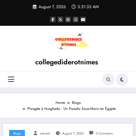
Skip
August 7, 2026
3:31:34 AM
to
content
collegediderotnimes
Home
Blogs
Plongée à Hurghada : Un Paradis Sous-Marin en Égypte
Blogs
Letrank
August 7, 2025
0 Comments