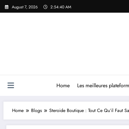
Skip
August 7, 2026
2:54:41 AM
to
content
Home
Les meilleures platefor
Home
Blogs
Steroide Boutique : Tout Ce Qu’il Faut Sa