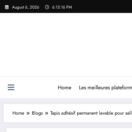
Skip
August 6, 2026
6:13:17 PM
to
content
Home
Les meilleures platefor
Home
Blogs
Tapis adhésif permanent lavable pour sall