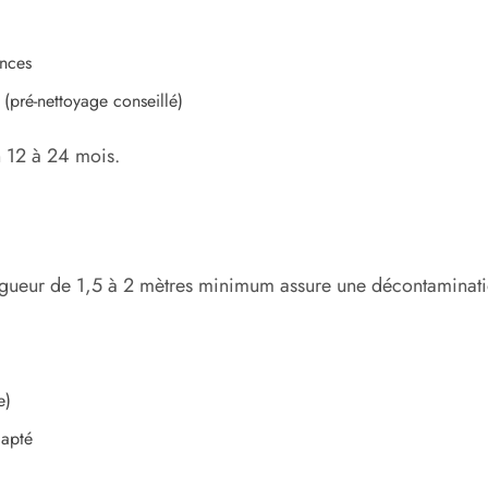
ances
 (pré-nettoyage conseillé)
n 12 à 24 mois.
e longueur de 1,5 à 2 mètres minimum assure une décontaminat
e)
dapté