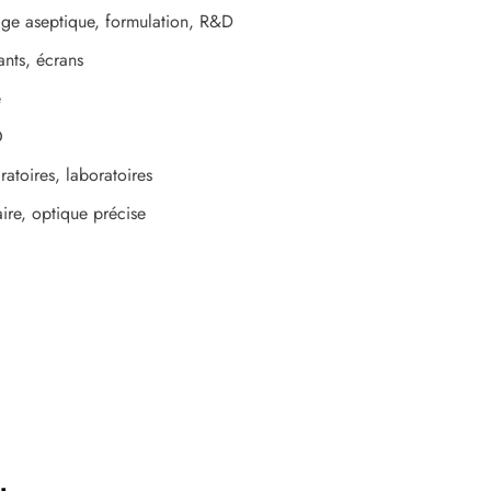
age aseptique, formulation, R&D
nts, écrans
é
O
atoires, laboratoires
ire, optique précise