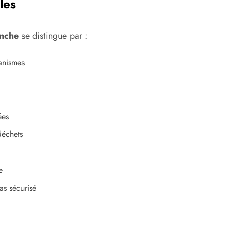
les
anche
se distingue par :
ganismes
ées
déchets
e
bas sécurisé