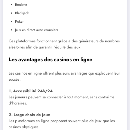
Roulette
Blackjack
Poker
Jeux en direct avec croupiers
Ces plateformes fonctionnent grâce à des générateurs de nombres
aléatoires afin de garantir l’équité des jeux.
Les avantages des casinos en ligne
Les casinos en ligne offrent plusieurs avantages qui expliquent leur
succès :
1. Accessibilité 24h/24
Les joueurs peuvent se connecter à tout moment, sans contrainte
d’horaires.
2. Large choix de jeux
Les plateformes en ligne proposent souvent plus de jeux que les
casinos physiques.