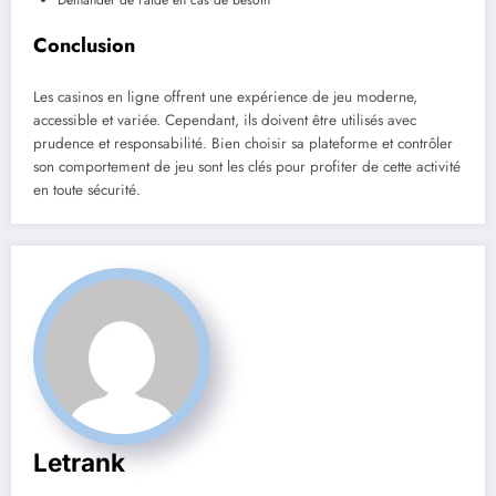
Conclusion
Les casinos en ligne offrent une expérience de jeu moderne,
accessible et variée. Cependant, ils doivent être utilisés avec
prudence et responsabilité. Bien choisir sa plateforme et contrôler
son comportement de jeu sont les clés pour profiter de cette activité
en toute sécurité.
Letrank