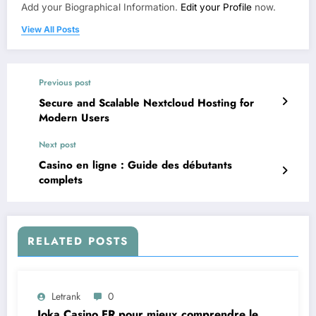
Add your Biographical Information.
Edit your Profile
now.
View All Posts
Previous post
Secure and Scalable Nextcloud Hosting for
Modern Users
Next post
Casino en ligne : Guide des débutants
complets
RELATED POSTS
Letrank
0
Joka Casino FR pour mieux comprendre le