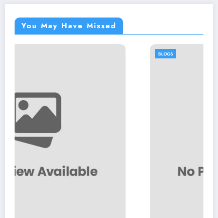
You May Have Missed
BLOGS