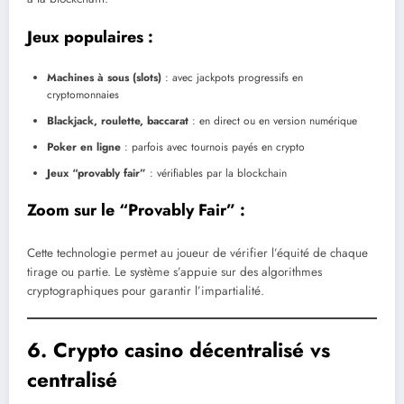
Jeux populaires :
Machines à sous (slots)
: avec jackpots progressifs en
cryptomonnaies
Blackjack, roulette, baccarat
: en direct ou en version numérique
Poker en ligne
: parfois avec tournois payés en crypto
Jeux “provably fair”
: vérifiables par la blockchain
Zoom sur le “Provably Fair” :
Cette technologie permet au joueur de vérifier l’équité de chaque
tirage ou partie. Le système s’appuie sur des algorithmes
cryptographiques pour garantir l’impartialité.
6. Crypto casino décentralisé vs
centralisé