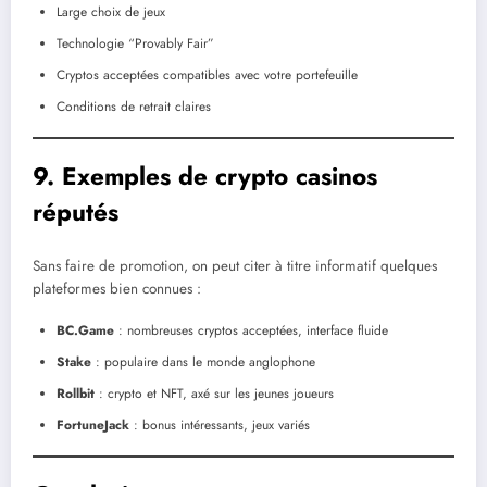
Large choix de jeux
Technologie “Provably Fair”
Cryptos acceptées compatibles avec votre portefeuille
Conditions de retrait claires
9. Exemples de crypto casinos
réputés
Sans faire de promotion, on peut citer à titre informatif quelques
plateformes bien connues :
BC.Game
: nombreuses cryptos acceptées, interface fluide
Stake
: populaire dans le monde anglophone
Rollbit
: crypto et NFT, axé sur les jeunes joueurs
FortuneJack
: bonus intéressants, jeux variés