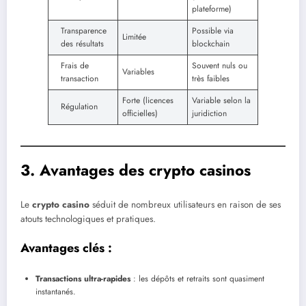
plateforme)
Transparence
Possible via
Limitée
des résultats
blockchain
Frais de
Souvent nuls ou
Variables
transaction
très faibles
Forte (licences
Variable selon la
Régulation
officielles)
juridiction
3. Avantages des crypto casinos
Le
crypto casino
séduit de nombreux utilisateurs en raison de ses
atouts technologiques et pratiques.
Avantages clés :
Transactions ultra-rapides
: les dépôts et retraits sont quasiment
instantanés.