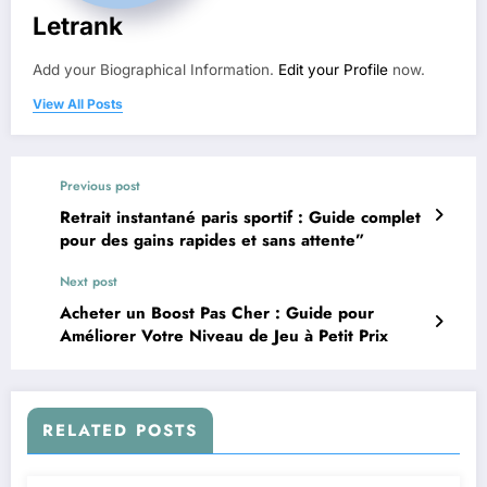
Letrank
Add your Biographical Information.
Edit your Profile
now.
View All Posts
Previous post
Retrait instantané paris sportif : Guide complet
pour des gains rapides et sans attente”
Next post
Acheter un Boost Pas Cher : Guide pour
Améliorer Votre Niveau de Jeu à Petit Prix
RELATED POSTS