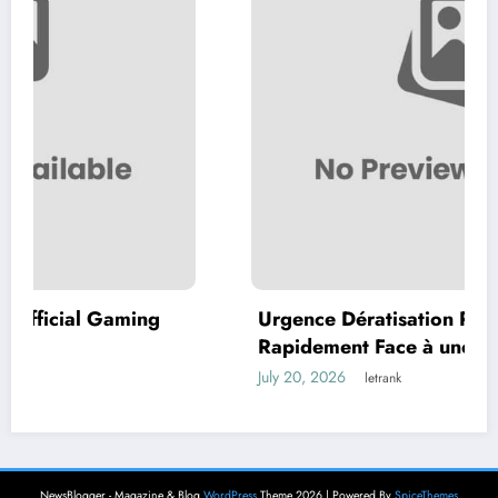
ming
Urgence Dératisation Paris : Comment 
Rapidement Face à une Infestation de
Rongeurs
July 20, 2026
letrank
NewsBlogger - Magazine & Blog
WordPress
Theme 2026 | Powered By
SpiceThemes