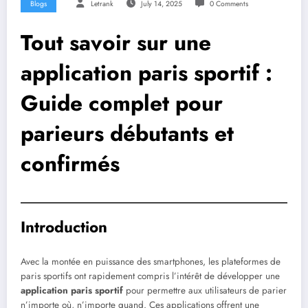
Blogs
Letrank
July 14, 2025
0 Comments
Tout savoir sur une
application paris sportif :
Guide complet pour
parieurs débutants et
confirmés
Introduction
Avec la montée en puissance des smartphones, les plateformes de
paris sportifs ont rapidement compris l’intérêt de développer une
application paris sportif
pour permettre aux utilisateurs de parier
n’importe où, n’importe quand. Ces applications offrent une