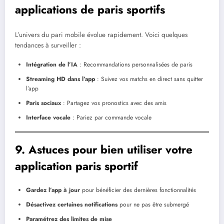
applications de paris sportifs
L’univers du pari mobile évolue rapidement. Voici quelques
tendances à surveiller :
Intégration de l’IA
: Recommandations personnalisées de paris
Streaming HD dans l’app
: Suivez vos matchs en direct sans quitter
l’app
Paris sociaux
: Partagez vos pronostics avec des amis
Interface vocale
: Pariez par commande vocale
9. Astuces pour bien utiliser votre
application paris sportif
Gardez l’app à jour
pour bénéficier des dernières fonctionnalités
Désactivez certaines notifications
pour ne pas être submergé
Paramétrez des limites de mise