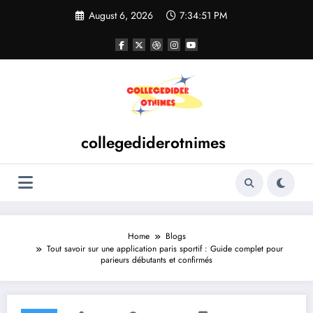
Skip
August 6, 2026
7:34:51 PM
to
content
collegediderotnimes
Home
Blogs
Tout savoir sur une application paris sportif : Guide complet pour
parieurs débutants et confirmés