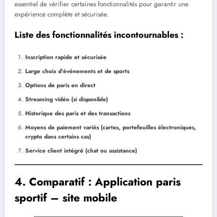
essentiel de vérifier certaines fonctionnalités pour garantir une
expérience complète et sécurisée.
Liste des fonctionnalités incontournables :
Inscription rapide et sécurisée
Large choix d’événements et de sports
Options de paris en direct
Streaming vidéo (si disponible)
Historique des paris et des transactions
Moyens de paiement variés (cartes, portefeuilles électroniques,
crypto dans certains cas)
Service client intégré (chat ou assistance)
4. Comparatif : Application paris
sportif – site mobile