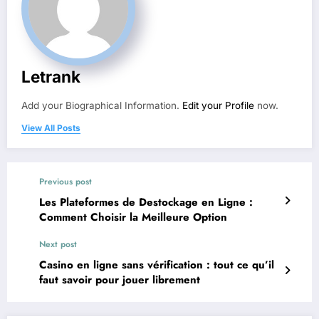
Letrank
Add your Biographical Information.
Edit your Profile
now.
View All Posts
Previous post
Les Plateformes de Destockage en Ligne :
Comment Choisir la Meilleure Option
Next post
Casino en ligne sans vérification : tout ce qu’il
faut savoir pour jouer librement