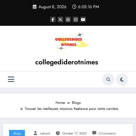
Skip
August 8, 2026
6:05:17 PM
to
content
collegediderotnimes
Home
Blogs
Trouver les meilleures missions freelance pour votre carrière
Blogs
Letrank
October 17, 2025
0 Comments