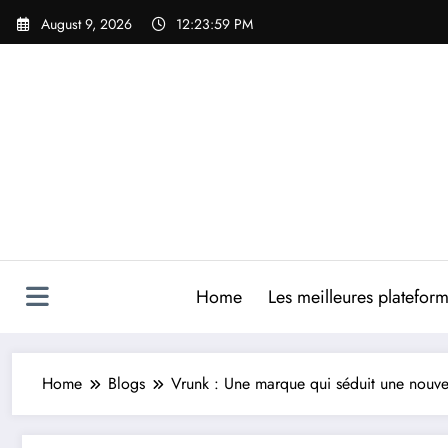
Skip
August 9, 2026
12:23:59 PM
to
content
Home
Les meilleures platefor
Home
Blogs
Vrunk : Une marque qui séduit une nouve