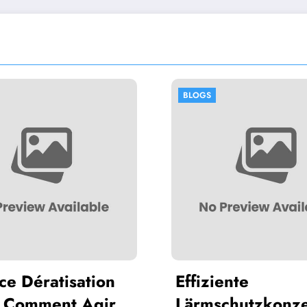
BLOGS
B
n
Effiziente
H
ir
Lärmschutzkonzepte
2