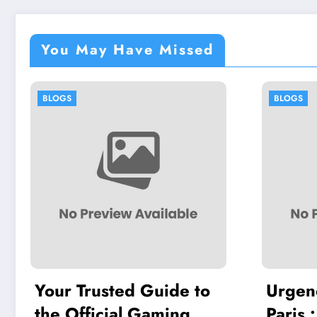
You May Have Missed
BLOGS
ted Guide to
Urgence Dératisatio
ial Gaming
Paris : Comment Ag