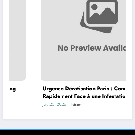
Urgence Dératisation Paris : Comment Agir
Rapidement Face à une Infestation de
Rongeurs
July 20, 2026
letrank