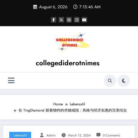
Skip
August 6, 2026
7:15:46 AM
to
content
collegediderotnimes
Home
Lebensstil
在 TingDiamond 探索独特的求婚戒指：风格与经济实惠的完美结合
Lebensstil
Admin
March 12, 2024
0 Comments