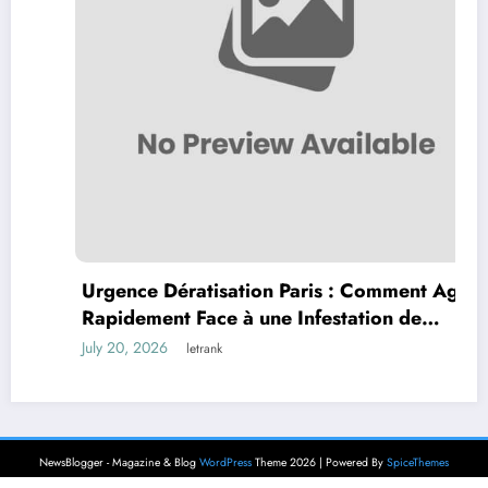
Urgence Dératisation Paris : Comment Agir
Rapidement Face à une Infestation de
Rongeurs
July 20, 2026
letrank
NewsBlogger - Magazine & Blog
WordPress
Theme 2026 | Powered By
SpiceThemes