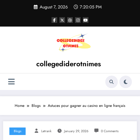
Skip
August 7, 2026
7:20:05 PM
to
content
collegediderotnimes
Home
Blogs
Astuces pour gagner au casino en ligne français
Blogs
Letrank
January 29, 2026
0 Comments