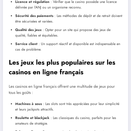
Licence et régulation
: Vérifier que le casino possède une licence
délivrée par l’ANJ ou un organisme reconnu.
Sécurité des paiements
: Les méthodes de dépôt et de retrait doivent
être sécurisées et variées.
Qualité des jeux
: Opter pour un site qui propose des jeux de
qualité, fiables et équitables.
Service client
: Un support réactif et disponible est indispensable en
cas de problème.
Les jeux les plus populaires sur les
casinos en ligne français
Les casinos en ligne français offrent une multitude de jeux pour
tous les goûts :
Machines à sous
: Les slots sont très appréciées pour leur simplicité
et leurs jackpots attractifs.
Roulette et blackjack
: Les classiques du casino, parfaits pour les
amateurs de stratégie.