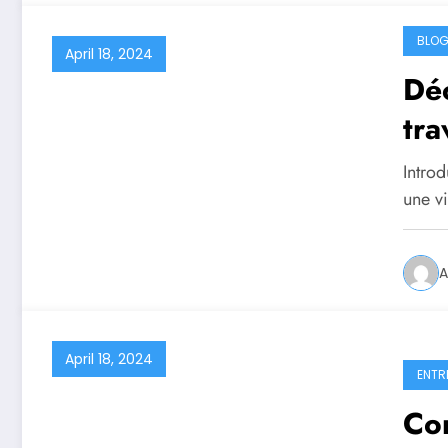
BLO
April 18, 2024
Déc
tra
po
Intro
une v
A
April 18, 2024
ENTR
Co