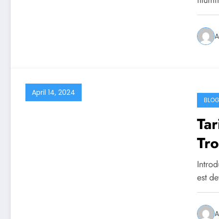
illum
A
April 14, 2024
BLO
Tar
Tro
Introd
est d
A