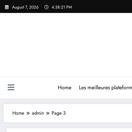
Skip
August 7, 2026
4:38:22 PM
to
content
Home
Les meilleures platefor
Home
admin
Page 3