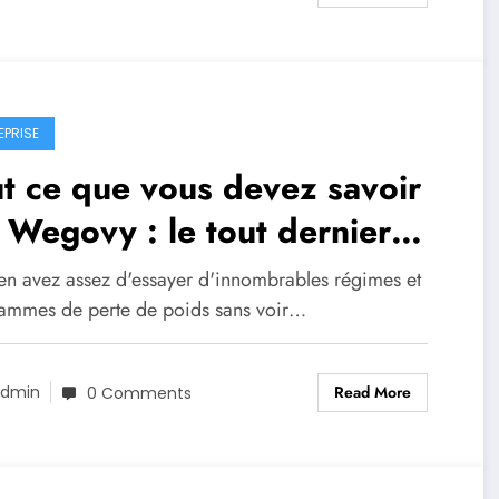
EPRISE
t ce que vous devez savoir
 Wegovy : le tout dernier
icament amaigrissant sur le
en avez assez d'essayer d'innombrables régimes et
rché
ammes de perte de poids sans voir…
Read More
dmin
0 Comments