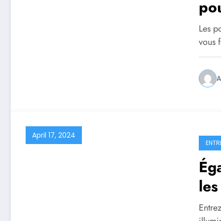
po
Les po
vous f
A
April 17, 2024
ENTR
Éga
les
un 
Entre