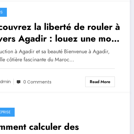
GS
ouvrez la liberté de rouler à
vers Agadir : louez une moto
ur votre voyage
duction à Agadir et sa beauté Bienvenue à Agadir,
ille côtière fascinante du Maroc…
Read More
dmin
0 Comments
EPRISE
mment calculer des