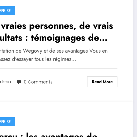
EPRISE
vraies personnes, de vrais
ultats : témoignages de
ssite de ceux qui ont essayé
ntation de Wegovy et de ses avantages Vous en
govy
assez d'essayer tous les régimes…
Read More
dmin
0 Comments
EPRISE
rçu : les avantages de