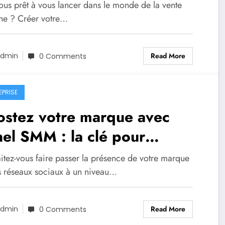
ligne à partir de zéro
ous prêt à vous lancer dans le monde de la vente
gne ? Créer votre…
Read More
dmin
0 Comments
EPRISE
ostez votre marque avec
el SMM : la clé pour
passer vos concurrents sur
itez-vous faire passer la présence de votre marque
 réseaux sociaux
es réseaux sociaux à un niveau…
Read More
dmin
0 Comments