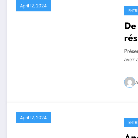
April 12, 2024
ENTR
De 
rés
réu
Prése
We
avez 
A
April 12, 2024
ENTR
Ape