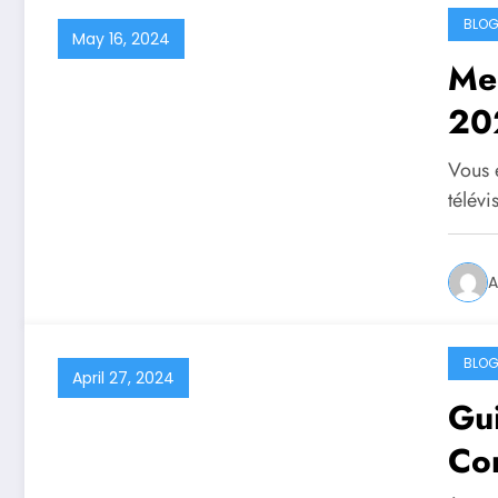
BLO
May 16, 2024
Mei
20
Vous e
télévi
A
BLO
April 27, 2024
Gui
Com