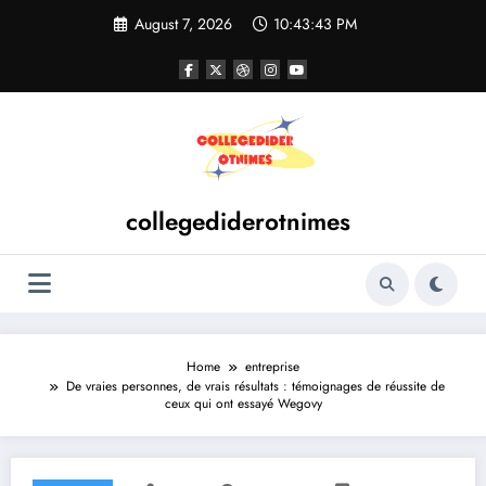
Skip
August 7, 2026
10:43:44 PM
to
content
collegediderotnimes
Home
entreprise
De vraies personnes, de vrais résultats : témoignages de réussite de
ceux qui ont essayé Wegovy