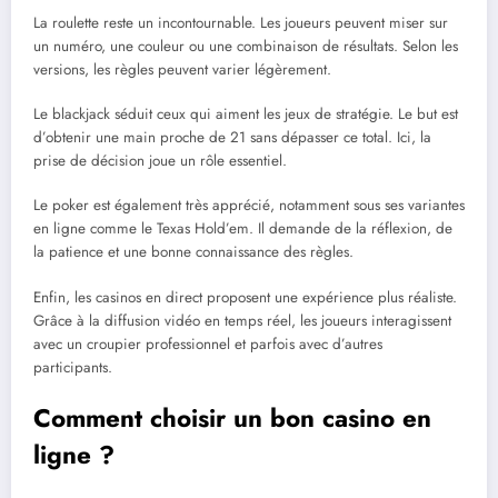
La roulette reste un incontournable. Les joueurs peuvent miser sur
un numéro, une couleur ou une combinaison de résultats. Selon les
versions, les règles peuvent varier légèrement.
Le blackjack séduit ceux qui aiment les jeux de stratégie. Le but est
d’obtenir une main proche de 21 sans dépasser ce total. Ici, la
prise de décision joue un rôle essentiel.
Le poker est également très apprécié, notamment sous ses variantes
en ligne comme le Texas Hold’em. Il demande de la réflexion, de
la patience et une bonne connaissance des règles.
Enfin, les casinos en direct proposent une expérience plus réaliste.
Grâce à la diffusion vidéo en temps réel, les joueurs interagissent
avec un croupier professionnel et parfois avec d’autres
participants.
Comment choisir un bon casino en
ligne ?