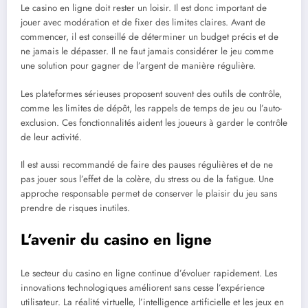
Le casino en ligne doit rester un loisir. Il est donc important de
jouer avec modération et de fixer des limites claires. Avant de
commencer, il est conseillé de déterminer un budget précis et de
ne jamais le dépasser. Il ne faut jamais considérer le jeu comme
une solution pour gagner de l’argent de manière régulière.
Les plateformes sérieuses proposent souvent des outils de contrôle,
comme les limites de dépôt, les rappels de temps de jeu ou l’auto-
exclusion. Ces fonctionnalités aident les joueurs à garder le contrôle
de leur activité.
Il est aussi recommandé de faire des pauses régulières et de ne
pas jouer sous l’effet de la colère, du stress ou de la fatigue. Une
approche responsable permet de conserver le plaisir du jeu sans
prendre de risques inutiles.
L’avenir du casino en ligne
Le secteur du casino en ligne continue d’évoluer rapidement. Les
innovations technologiques améliorent sans cesse l’expérience
utilisateur. La réalité virtuelle, l’intelligence artificielle et les jeux en