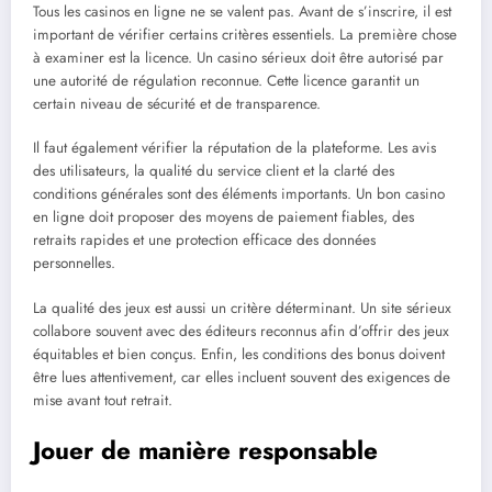
Tous les casinos en ligne ne se valent pas. Avant de s’inscrire, il est
important de vérifier certains critères essentiels. La première chose
à examiner est la licence. Un casino sérieux doit être autorisé par
une autorité de régulation reconnue. Cette licence garantit un
certain niveau de sécurité et de transparence.
Il faut également vérifier la réputation de la plateforme. Les avis
des utilisateurs, la qualité du service client et la clarté des
conditions générales sont des éléments importants. Un bon casino
en ligne doit proposer des moyens de paiement fiables, des
retraits rapides et une protection efficace des données
personnelles.
La qualité des jeux est aussi un critère déterminant. Un site sérieux
collabore souvent avec des éditeurs reconnus afin d’offrir des jeux
équitables et bien conçus. Enfin, les conditions des bonus doivent
être lues attentivement, car elles incluent souvent des exigences de
mise avant tout retrait.
Jouer de manière responsable