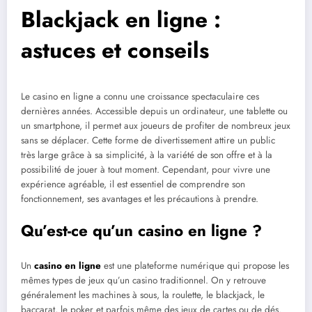
Blackjack en ligne :
astuces et conseils
Le casino en ligne a connu une croissance spectaculaire ces
dernières années. Accessible depuis un ordinateur, une tablette ou
un smartphone, il permet aux joueurs de profiter de nombreux jeux
sans se déplacer. Cette forme de divertissement attire un public
très large grâce à sa simplicité, à la variété de son offre et à la
possibilité de jouer à tout moment. Cependant, pour vivre une
expérience agréable, il est essentiel de comprendre son
fonctionnement, ses avantages et les précautions à prendre.
Qu’est-ce qu’un casino en ligne ?
Un
casino en ligne
est une plateforme numérique qui propose les
mêmes types de jeux qu’un casino traditionnel. On y retrouve
généralement les machines à sous, la roulette, le blackjack, le
baccarat, le poker et parfois même des jeux de cartes ou de dés.