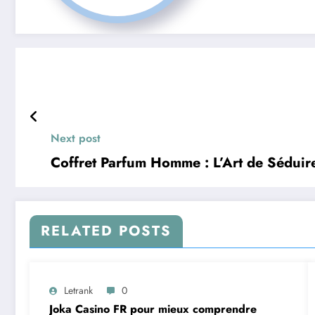
Next post
Coffret Parfum Homme : L’Art de Séduire
RELATED POSTS
Letrank
0
Joka Casino FR pour mieux comprendre