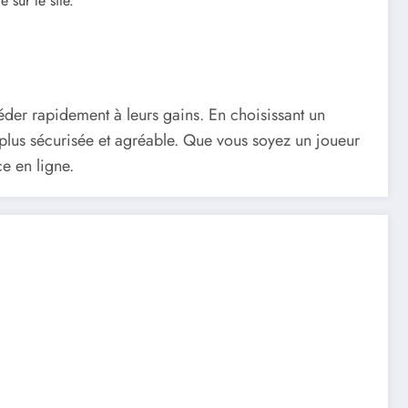
 sur le site.
der rapidement à leurs gains. En choisissant un
u plus sécurisée et agréable. Que vous soyez un joueur
e en ligne.