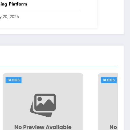
ing Platform
ly 20, 2026
BLOGS