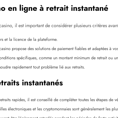
o en ligne à retrait instantané
sino, il est important de considérer plusieurs critères avant 
urs et la licence de la plateforme.
 casino propose des solutions de paiement fiables et adaptées à vo
onditions spécifiques, comme un montant minimum de retrait ou un 
ésoudre rapidement tout problème lié aux retraits.
traits instantanés
etraits rapides, il est conseillé de compléter toutes les étapes de v
illes électroniques et les cryptomonnaies sont généralement les plu