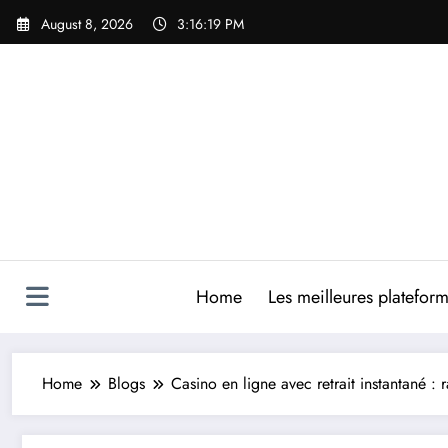
Skip
August 8, 2026
3:16:20 PM
to
content
Home
Les meilleures platefor
Home
Blogs
Casino en ligne avec retrait instantané : r