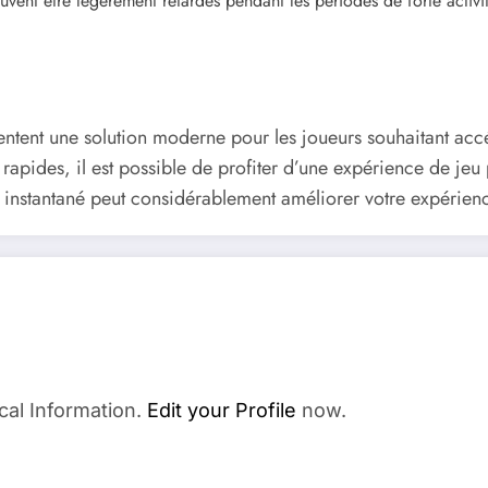
euvent être légèrement retardés pendant les périodes de forte activité
ntent une solution moderne pour les joueurs souhaitant accé
 rapides, il est possible de profiter d’une expérience de je
t instantané peut considérablement améliorer votre expérienc
cal Information.
Edit your Profile
now.