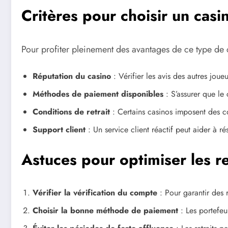
Critères pour choisir un casin
Pour profiter pleinement des avantages de ce type de ca
Réputation du casino
: Vérifier les avis des autres joue
Méthodes de paiement disponibles
: S’assurer que le
Conditions de retrait
: Certains casinos imposent des c
Support client
: Un service client réactif peut aider à r
Astuces pour optimiser les re
Vérifier la vérification du compte
: Pour garantir des r
Choisir la bonne méthode de paiement
: Les portefeu