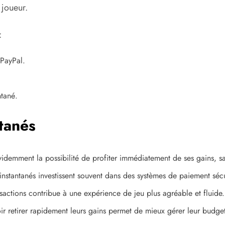
 joueur.
:
 PayPal.
ntané.
ntanés
idemment la possibilité de profiter immédiatement de ses gains, sans 
instantanés investissent souvent dans des systèmes de paiement sécur
nsactions contribue à une expérience de jeu plus agréable et fluide.
oir retirer rapidement leurs gains permet de mieux gérer leur budge