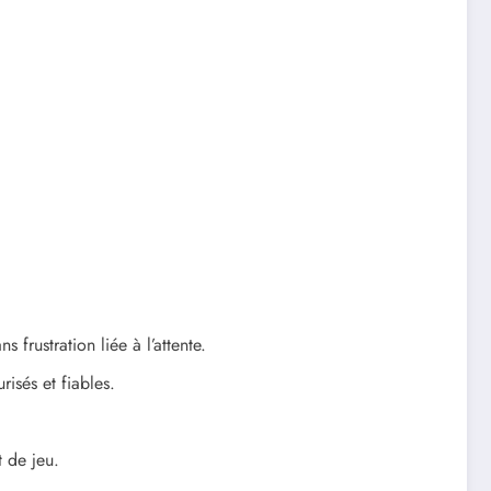
frustration liée à l’attente.
isés et fiables.
t de jeu.