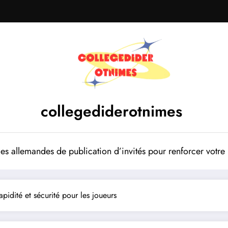
collegediderotnimes
mes allemandes de publication d’invités pour renforcer votr
apidité et sécurité pour les joueurs