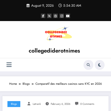
Skip
August 9, 2026
5:54:31 AM
to
content
collegediderotnimes
Home
Blogs
Comparatif des meilleurs casinos sans KYC en 2026
Blogs
Letrank
February 6, 2026
0 Comments