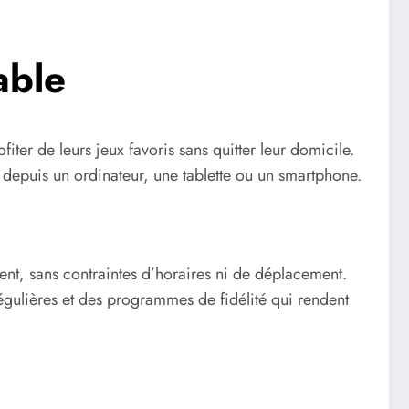
able
iter de leurs jeux favoris sans quitter leur domicile.
k depuis un ordinateur, une tablette ou un smartphone.
ent, sans contraintes d’horaires ni de déplacement.
égulières et des programmes de fidélité qui rendent