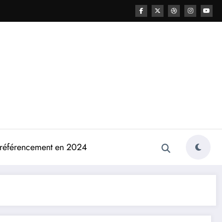
e référencement en 2024