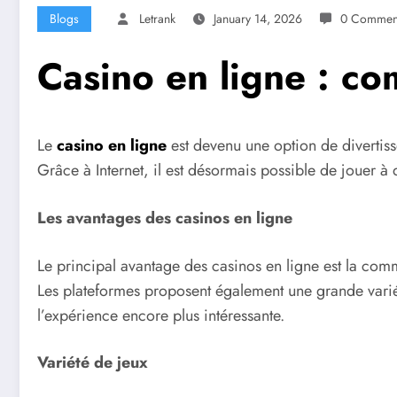
Blogs
Letrank
January 14, 2026
0 Commen
Casino en ligne : com
Le
casino en ligne
est devenu une option de divertissem
Grâce à Internet, il est désormais possible de jouer à
Les avantages des casinos en ligne
Le principal avantage des casinos en ligne est la com
Les plateformes proposent également une grande variét
l’expérience encore plus intéressante.
Variété de jeux