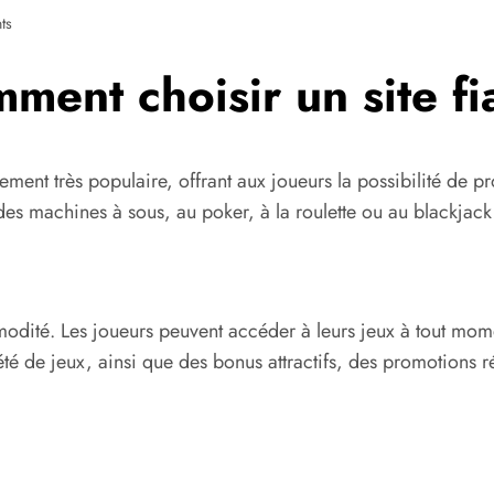
ts
ment choisir un site fi
ent très populaire, offrant aux joueurs la possibilité de prof
 des machines à sous, au poker, à la roulette ou au blackjac
modité. Les joueurs peuvent accéder à leurs jeux à tout mom
é de jeux, ainsi que des bonus attractifs, des promotions r