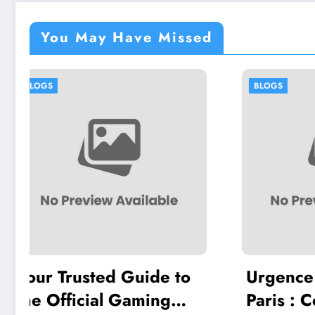
You May Have Missed
BLOGS
 to
Urgence Dératisation
E
g
Paris : Comment Agir