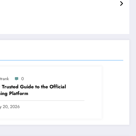
trank
0
 Trusted Guide to the Official
ing Platform
ly 20, 2026