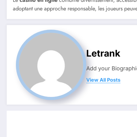
Le
casino en ligne
combine divertissement, accessibil
adoptant une approche responsable, les joueurs peuvent
Letrank
Add your Biographi
View All Posts