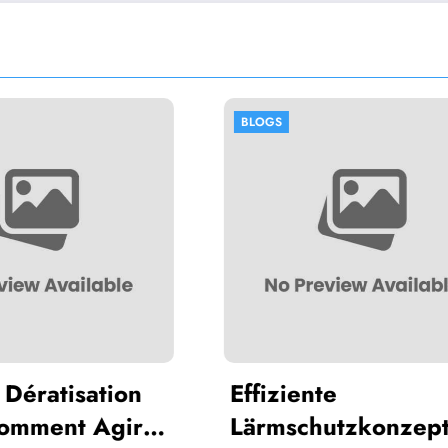
BLOGS
BLOGS
ffiziente
Housse de 
Lärmschutzkonzepte
240×220 : 