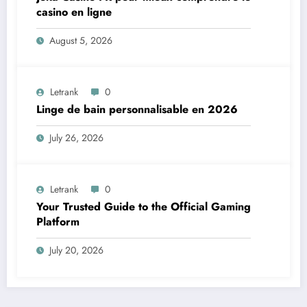
casino en ligne
August 5, 2026
Letrank
0
Linge de bain personnalisable en 2026
July 26, 2026
Letrank
0
Your Trusted Guide to the Official Gaming
Platform
July 20, 2026