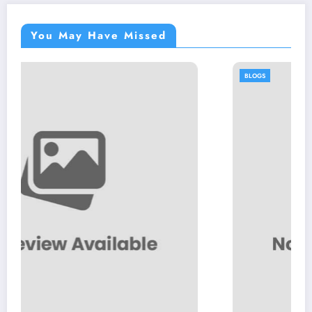
You May Have Missed
BLOGS