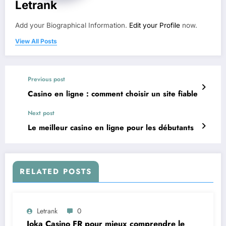
Letrank
Add your Biographical Information.
Edit your Profile
now.
View All Posts
Previous post
Casino en ligne : comment choisir un site fiable
Next post
Le meilleur casino en ligne pour les débutants
RELATED POSTS
Letrank
0
Joka Casino FR pour mieux comprendre le