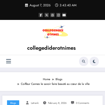
Skip
August 7, 2026
3:43:40 AM
to
content
collegediderotnimes
Home
Blogs
Coiffeur Cannes le savoir faire beauté au cœur de la ville
Blogs
Letrank
February 8, 2026
0 Comments