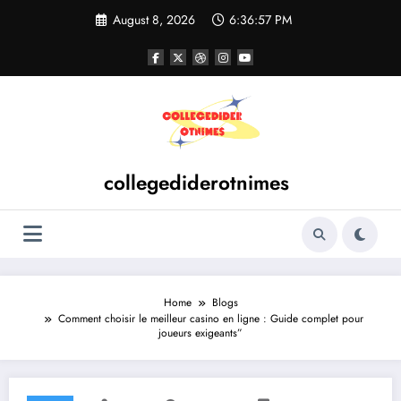
Skip
August 8, 2026
6:36:57 PM
to
content
collegediderotnimes
Home
Blogs
Comment choisir le meilleur casino en ligne : Guide complet pour
joueurs exigeants”