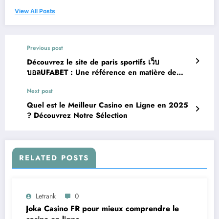
View All Posts
Previous post
Découvrez le site de paris sportifs เว็บ
บอลUFABET : Une référence en matière de
paris en ligne
Next post
Quel est le Meilleur Casino en Ligne en 2025
? Découvrez Notre Sélection
RELATED POSTS
Letrank
0
Joka Casino FR pour mieux comprendre le