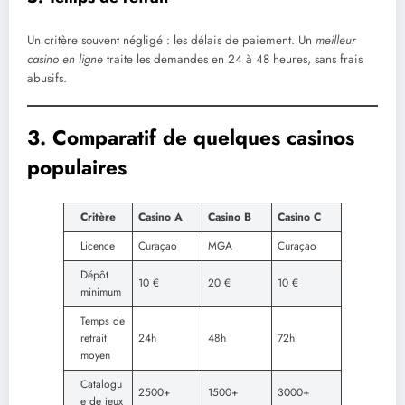
Un critère souvent négligé : les délais de paiement. Un
meilleur
casino en ligne
traite les demandes en 24 à 48 heures, sans frais
abusifs.
3. Comparatif de quelques casinos
populaires
Critère
Casino A
Casino B
Casino C
Licence
Curaçao
MGA
Curaçao
Dépôt
10 €
20 €
10 €
minimum
Temps de
retrait
24h
48h
72h
moyen
Catalogu
2500+
1500+
3000+
e de jeux