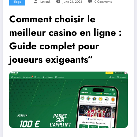
Blogs
Letrank
June 21, 2025
0 Comments
Comment choisir le
meilleur casino en ligne :
Guide complet pour
joueurs exigeants”