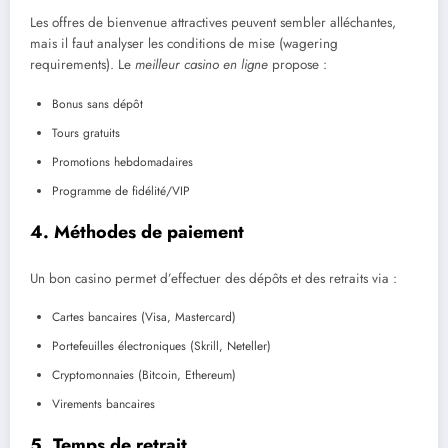
Les offres de bienvenue attractives peuvent sembler alléchantes,
mais il faut analyser les conditions de mise (wagering
requirements). Le
meilleur casino en ligne
propose :
Bonus sans dépôt
Tours gratuits
Promotions hebdomadaires
Programme de fidélité/VIP
4. Méthodes de paiement
Un bon casino permet d’effectuer des dépôts et des retraits via :
Cartes bancaires (Visa, Mastercard)
Portefeuilles électroniques (Skrill, Neteller)
Cryptomonnaies (Bitcoin, Ethereum)
Virements bancaires
5. Temps de retrait