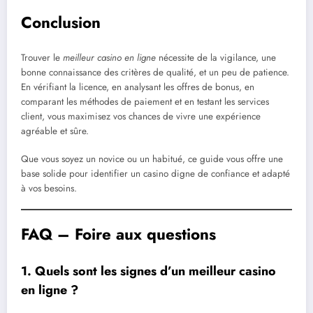
Conclusion
Trouver le
meilleur casino en ligne
nécessite de la vigilance, une
bonne connaissance des critères de qualité, et un peu de patience.
En vérifiant la licence, en analysant les offres de bonus, en
comparant les méthodes de paiement et en testant les services
client, vous maximisez vos chances de vivre une expérience
agréable et sûre.
Que vous soyez un novice ou un habitué, ce guide vous offre une
base solide pour identifier un casino digne de confiance et adapté
à vos besoins.
FAQ – Foire aux questions
1. Quels sont les signes d’un meilleur casino
en ligne ?