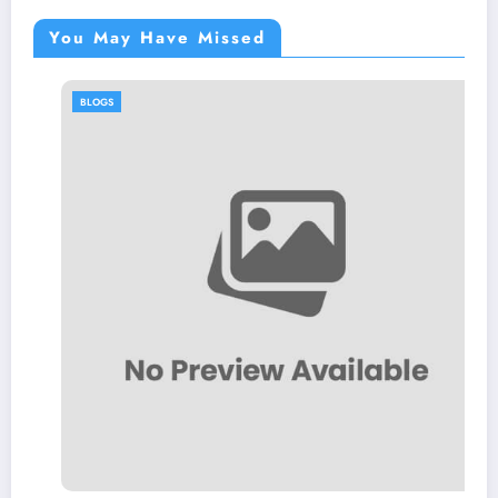
You May Have Missed
BLOGS