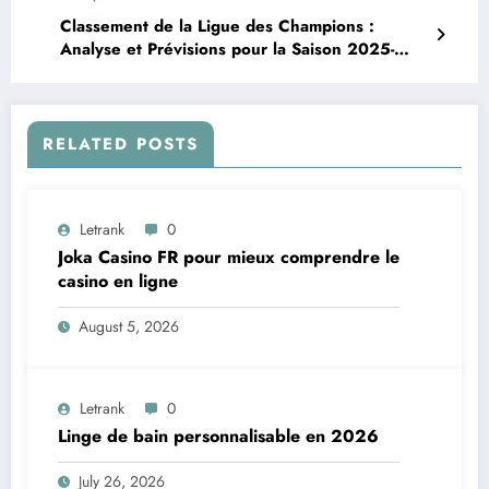
Classement de la Ligue des Champions :
Analyse et Prévisions pour la Saison 2025-
2026
RELATED POSTS
Letrank
0
Joka Casino FR pour mieux comprendre le
casino en ligne
August 5, 2026
Letrank
0
Linge de bain personnalisable en 2026
July 26, 2026