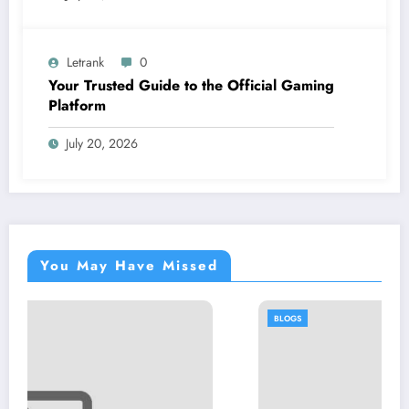
Letrank
0
Your Trusted Guide to the Official Gaming
Platform
July 20, 2026
You May Have Missed
BLOGS