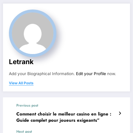
Letrank
Add your Biographical Information.
Edit your Profile
now.
View All Posts
Previous post
Comment choisir le meilleur casino en ligne :
Guide complet pour joueurs exigeants”
Next post