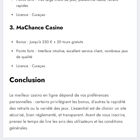
rapides
Licence : Curaçao
3. MaChance Casino
Bonus : Jusqu’à 250 € + 20 tours gratuits
Points forts : Interface intuitive, excellent service client, nombreux jeux
de qualité
Licence : Curaçao
Conclusion
Le meilleur casino en ligne dépend de vos préférences
personnelles : certains privilégient les bonus, d’autres la rapidité
des retraits ou la variété des jeux. L’essentiel est de choisir un site
sécurisé, bien réglementé, et transparent. Avant de vous inscrire,
prenez le temps de lire les avis des utilisateurs et les conditions
générales.