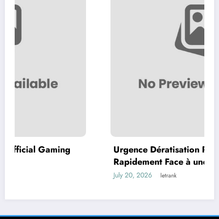
ing
Urgence Dératisation Paris : Comment A
Rapidement Face à une Infestation de
Rongeurs
July 20, 2026
letrank