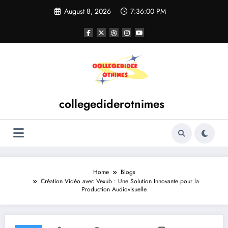
Skip
August 8, 2026
7:36:01 PM
to
content
collegediderotnimes
Home
Blogs
Création Vidéo avec Vexub : Une Solution Innovante pour la
Production Audiovisuelle