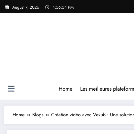
Skip
August 7, 2026
4:56:55 PM
to
content
Home
Les meilleures platefor
Home
Blogs
Création vidéo avec Vexub : Une solution