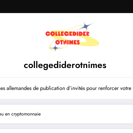
collegediderotnimes
mes allemandes de publication d’invités pour renforcer votr
jeu en cryptomonnaie