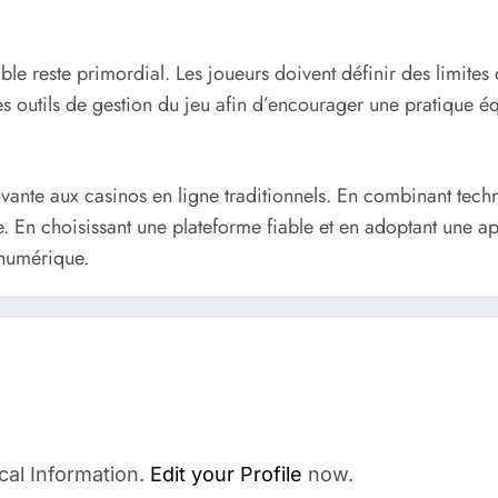
le reste primordial. Les joueurs doivent définir des limites
s outils de gestion du jeu afin d’encourager une pratique éq
ante aux casinos en ligne traditionnels. En combinant techn
rge. En choisissant une plateforme fiable et en adoptant une 
 numérique.
cal Information.
Edit your Profile
now.