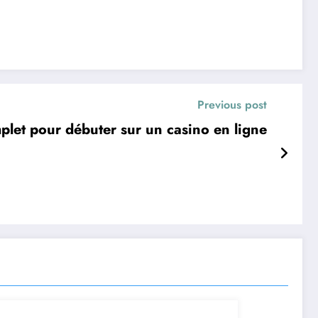
Previous post
let pour débuter sur un casino en ligne