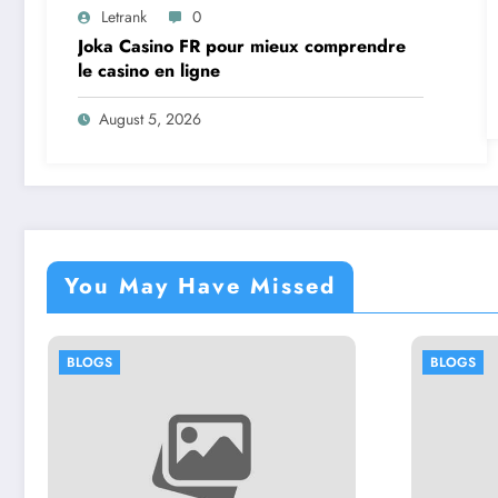
Letrank
0
Joka Casino FR pour mieux comprendre
le casino en ligne
August 5, 2026
You May Have Missed
BLOGS