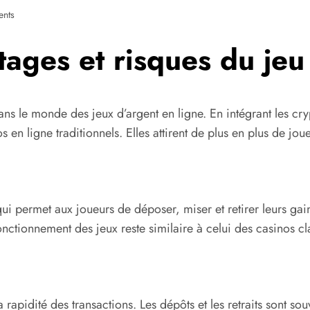
nts
tages et risques du je
ans le monde des jeux d’argent en ligne. En intégrant les
en ligne traditionnels. Elles attirent de plus en plus de joue
ui permet aux joueurs de déposer, miser et retirer leurs gain
onctionnement des jeux reste similaire à celui des casinos cl
 rapidité des transactions. Les dépôts et les retraits sont so