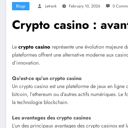
Blogs
Letrank
February 10, 2026
0 Comme
Crypto casino : avan
Le
crypto casino
représente une évolution majeure d
plateformes offrent une alternative moderne aux casinos 
d’innovation.
Qu’est-ce qu’un crypto casino
Un crypto casino est une plateforme de jeux en ligne q
bitcoin, l’ethereum ou d’autres actifs numériques. Le f
la technologie blockchain.
Les avantages des crypto casinos
L’un des principaux avantages des crypto casinos est la