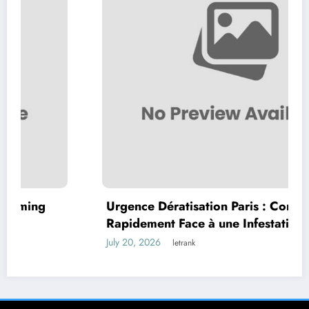
Urgence Dératisation Paris : Comment Agir
Rapidement Face à une Infestation de
Rongeurs
July 20, 2026
letrank