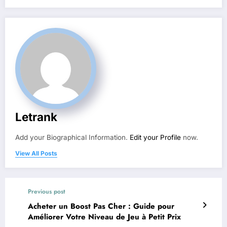
Letrank
Add your Biographical Information.
Edit your Profile
now.
View All Posts
Previous post
Acheter un Boost Pas Cher : Guide pour
Améliorer Votre Niveau de Jeu à Petit Prix