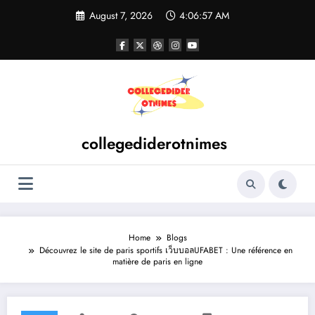
Skip
August 7, 2026
4:06:58 AM
to
content
collegediderotnimes
Home
Blogs
Découvrez le site de paris sportifs เว็บบอลUFABET : Une référence en
matière de paris en ligne