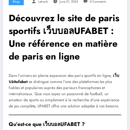
Blogs
Letrank
June 21, 2025
0 Comments
Découvrez le site de paris
sportifs เว็บบอลUFABET :
Une référence en matière
de paris en ligne
Dans l’univers en pleine expansion des paris sportifs en ligne,
เว็บ
บอลufabet
se distingue comme l’une des plateformes les plus
fiables et populaires auprès des parieurs francophones et
internationaux. Que vous soyez un passionné de football, un
amateur de sports ou simplement à la recherche d’une expérience
de jeu complète, UFABET offre une solution adaptée à vos besoins.
Qu’est-ce que เว็บบอลUFABET ?