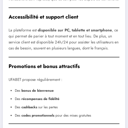
Accessibilité et support client
La plateforme est
disponible sur PC, tablette et smartphone
, ce
qui permet de parier à tout moment et en tout lieu. De plus, un
service client est disponible 24h/24 pour assister les utilisateurs en
cas de besoin, souvent en plusieurs langues, dont le français.
Promotions et bonus attractifs
UFABET propose régulièrement :
Des
bonus de bienvenue
Des
récompenses de fidélité
Des
cashbacks
sur les pertes
Des
codes promotionnels
pour des mises gratuites